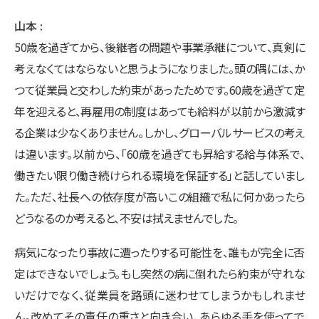
山本
50歳を過ぎてから、後継者の問題や事業承継について、真剣に
考えなくてはならないと思うようになりました。頭の隅には、か
つて従業員と交わした約束があったためです。60歳を過ぎて定
年を迎えると、再雇用の制度はあっても給料が以前から激減す
る企業は少なくありません。しかし、グローバルサービスの考え
は違います。以前から、「60歳を過ぎても昇給する給与体系で、
働きたい限り働き続けられる環境を保証する」と話していまし
た。ただ、社長への依存度が高いこの組織で私に何かあったら
どうなるのか考えると、不安は拭えませんでした。
病気になったり事故に遭ったりする可能性を、誰もが完全に否
定はできないでしょう。もし突然の病に倒れたら約束が守れな
いだけでなく、従業員を路頭に迷わせてしまうかもしれませ
ん。改めてその責任の重さと向き合い、あらゆる手を使ってで