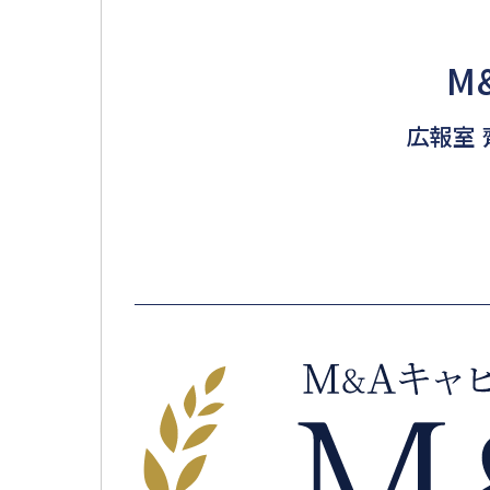
M
広報室 齊