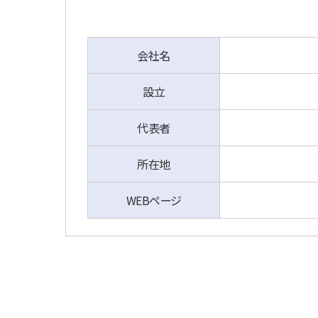
会社名
設立
代表者
所在地
WEBページ