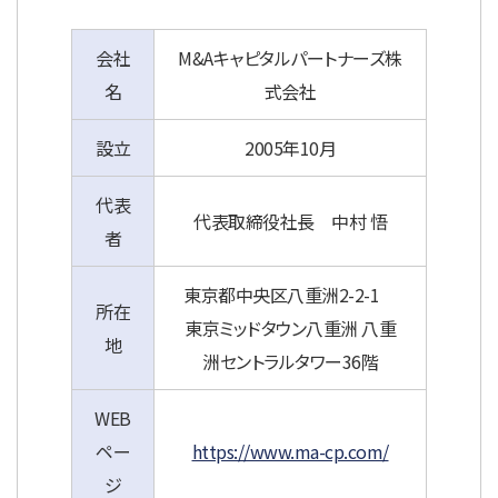
会社
M&Aキャピタルパートナーズ株
名
式会社
設立
2005年10月
代表
代表取締役社長 中村 悟
者
東京都中央区八重洲2-2-1
所在
東京ミッドタウン八重洲 八重
地
洲セントラルタワー36階
WEB
ペー
https://www.ma-cp.com/
ジ