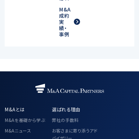
M&A
成約
実
績・
事例
M&Aとは
選ばれる理由
M&Aを基礎から学ぶ
弊社の手数料
M&Aニュース
お客さまに寄り添うアド
バイザリー