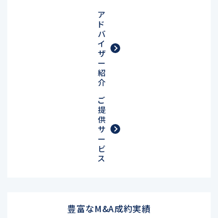
ア
ド
バ
イ
ザ
ー
紹
介
ご
提
供
サ
ー
ビ
ス
豊富なM&A成約実績