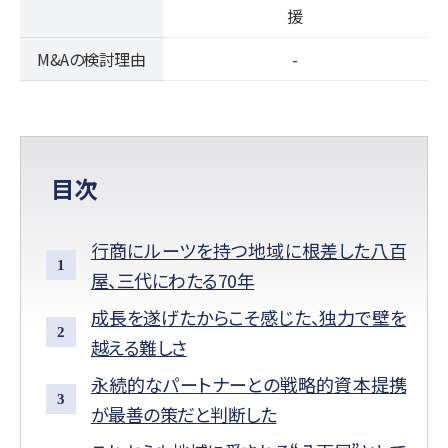
援
M&Aの検討理由
-
目次
行商にルーツを持つ地域に根差した八百
屋、三代にわたる70年
成長を遂げたからこそ感じた、独力で壁を
越える難しさ
永続的なパートナーとの戦略的資本提携
が最善の策だと判断した