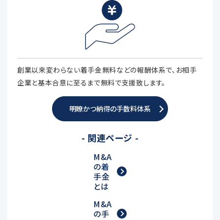
創業以来変わらない着手金無料などの報酬体系で、お相手
企業と基本合意に至るまで無料で支援致します。
明瞭かつ納得の手数料体系
- 関連ページ -
M&A
の着
手金
とは
M&A
の手