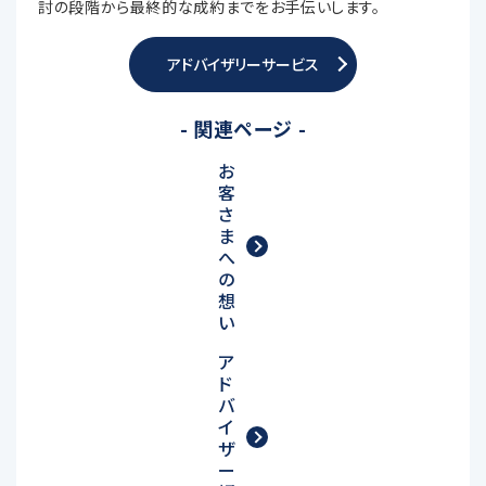
討の段階から最終的な成約までをお手伝いします。
アドバイザリーサービス
- 関連ページ -
お
客
さ
ま
へ
の
想
い
ア
ド
バ
イ
ザ
ー