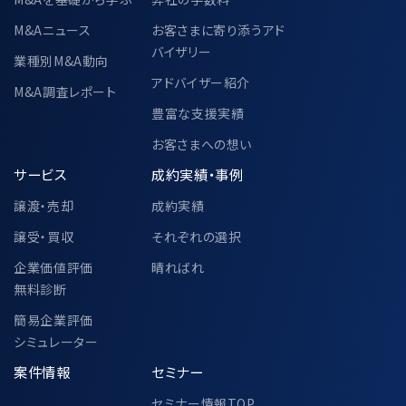
M&Aニュース
お客さまに寄り添うアド
バイザリー
業種別M&A動向
アドバイザー紹介
M&A調査レポート
豊富な支援実績
お客さまへの想い
サービス
成約実績・事例
譲渡・売却
成約実績
譲受・買収
それぞれの選択
企業価値評価
晴ればれ
無料診断
簡易企業評価
シミュレーター
案件情報
セミナー
セミナー情報TOP