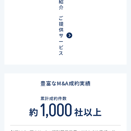
紹
介
ご
提
供
サ
ー
ビ
ス
豊富なM&A成約実績