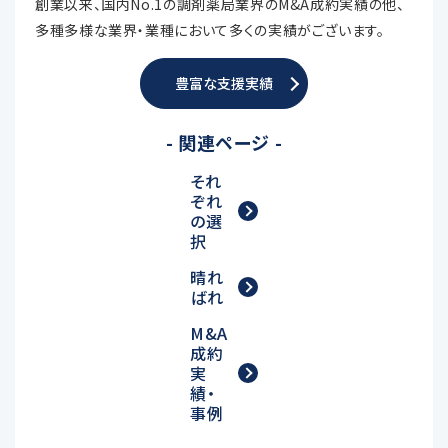
創業以来、国内No.1の調剤薬局業界のM&A成約実績の他、
多種多様な業界・業種において多くの実績がございます。
豊富な支援実績
- 関連ページ -
それ
ぞれ
の選
択
晴れ
ばれ
M&A
成約
実
績・
事例