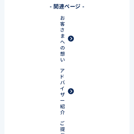
- 関連ページ -
お
客
さ
ま
へ
の
想
い
ア
ド
バ
イ
ザ
ー
紹
介
ご
提