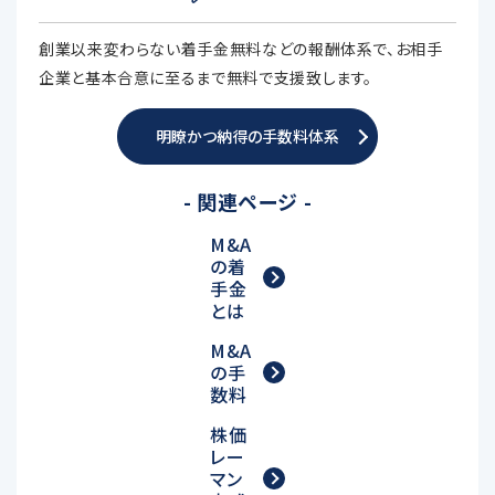
創業以来変わらない着手金無料などの報酬体系で、お相手
企業と基本合意に至るまで無料で支援致します。
明瞭かつ納得の手数料体系
- 関連ページ -
M&A
の着
手金
とは
M&A
の手
数料
株価
レー
マン