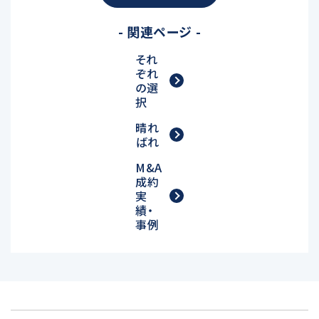
- 関連ページ -
それ
ぞれ
の選
択
晴れ
ばれ
M&A
成約
実
績・
事例