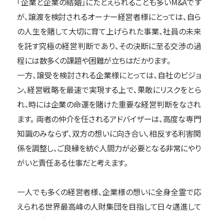
「企業と企業の結婚」にたとえられることも多いM&Aです
が、譲渡を検討されるオーナー経営者様にとっては、自ら
の人生を賭して大切に育て上げられた事業、社員の未来
を託す究極の経営判断であり、その決断に至る交渉の過
程には数多くの課題や困難が立ちはだかります。
一方、譲受を検討される企業様にとっては、自社のビジョ
ン、経営戦略を最速で実現する上で、果敢にリスクをとら
れ、時には企業の命運を賭けた重要な経営判断をなされ
ます。 両者の仲介を任されるアドバイザーは、高度な専門
知識のみならず、双方の想いに向き合い、相反する利害関
係を調整し、ご良縁を紡ぐ人間力が必要となる非常にやり
がいと責任ある仕事だと考えます。
一人でも多くの経営者様、企業様の想いに全身全霊で応
えられる世界最高峰の人財集団を目指して日々邁進して