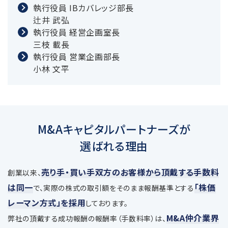
執行役員 IBカバレッジ部長
辻井 武弘
執行役員 経営企画室長
三枝 載長
執行役員 営業企画部長
小林 文平
M&Aキャピタルパートナーズが
選ばれる理由
売り手・買い手双方のお客様から頂戴する手数料
創業以来、
は同一
「株価
で、
実際の株式の取引額をそのまま報酬基準とする
レーマン方式」を採用
しております。
M&A仲介業界
弊社の頂戴する成功報酬の報酬率（手数料率）は、