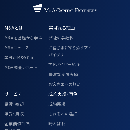
M&Aとは
選ばれる理由
M&Aを基礎から学ぶ
弊社の手数料
M&Aニュース
お客さまに寄り添うアド
バイザリー
業種別M&A動向
アドバイザー紹介
M&A調査レポート
豊富な支援実績
お客さまへの想い
サービス
成約実績・事例
譲渡・売却
成約実績
譲受・買収
それぞれの選択
企業価値評価
晴ればれ