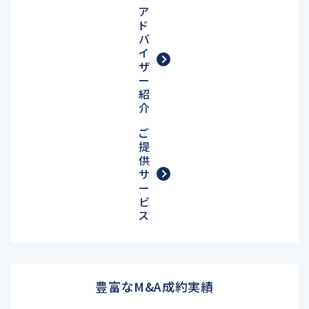
ア
ド
バ
イ
ザ
ー
紹
介
ご
提
供
サ
ー
ビ
ス
豊富なM&A成約実績