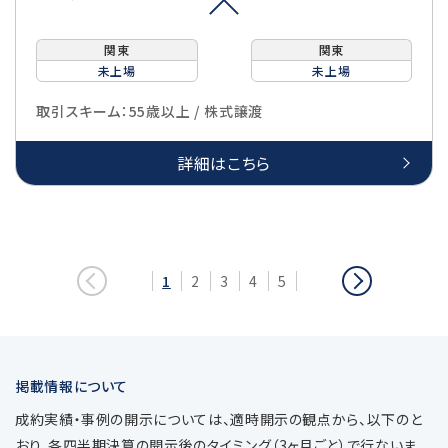
関東
関東
未上場
未上場
取引スキーム：55歳以上 / 株式譲渡
詳細はこちら
前
次
1
2
3
4
5
へ
へ
移
移
動
動
掲載情報について
成約実績・事例の開示については、適時開示の観点から、以下のと
おり、各四半期決算の開示後のタイミング（3ヶ月ごと）で行ないま