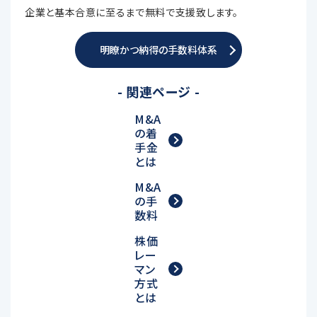
企業と基本合意に至るまで無料で支援致します。
明瞭かつ納得の手数料体系
- 関連ページ -
M&A
の着
手金
とは
M&A
の手
数料
株価
レー
マン
方式
とは