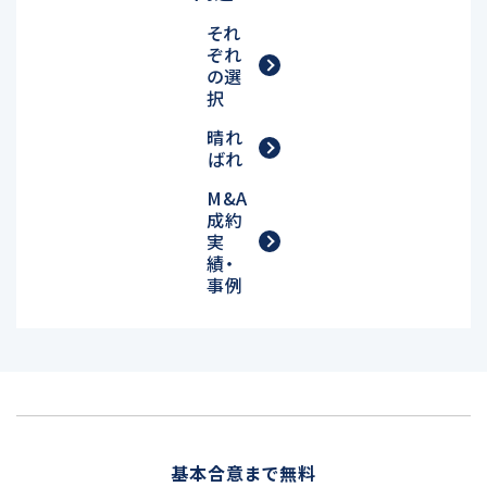
それ
ぞれ
の選
択
晴れ
ばれ
M&A
成約
実
績・
事例
基本合意まで無料