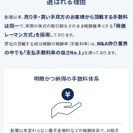
選ばれる理由
売り手・買い手双方のお客様から頂戴する手数料
創業以来、
は同一
「株価
で、
実際の株式の取引額をそのまま報酬基準とする
レーマン方式」を採用
しております。
M&A仲介業界
弊社の頂戴する成功報酬の報酬率（手数料率）は、
の中でも「支払手数料率の低さNo.1」
を誇っております。
明瞭かつ納得の手数料体系
創業以来変わらない着手金無料などの報酬体系で、お相手