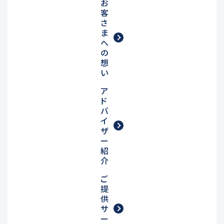
お
客
さ
ま
へ
の
想
い
ア
ド
バ
イ
ザ
ー
紹
介
ご
提
供
サ
ー