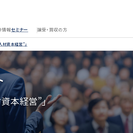
件情報
セミナー
譲受・買収の方
人材資本経営”」
ト
資本経営”」