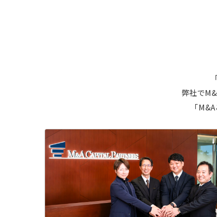
弊社でM
「M&