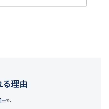
れる理由
同一
で、