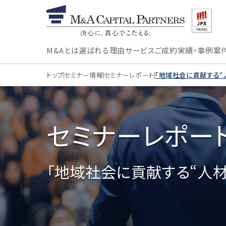
M&Aとは
選ばれる理由
サービス
ご成約実績・事例
案
トップ
セミナー情報
セミナーレポート
「地域社会に貢献する“
セミナーレポー
「地域社会に貢献する“人材