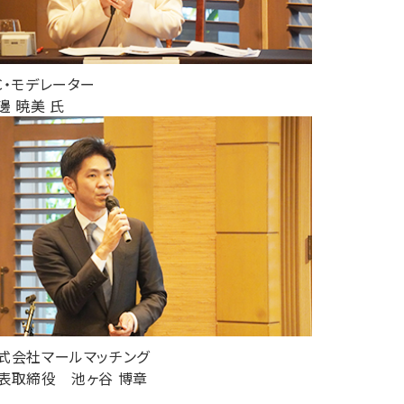
C・モデレーター
邊 暁美 氏
式会社マールマッチング
表取締役 池ヶ谷 博章