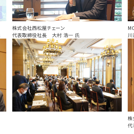
株式会社西松屋チェーン
M
氏
代表取締役社長 大村 浩一 氏
川
株
代