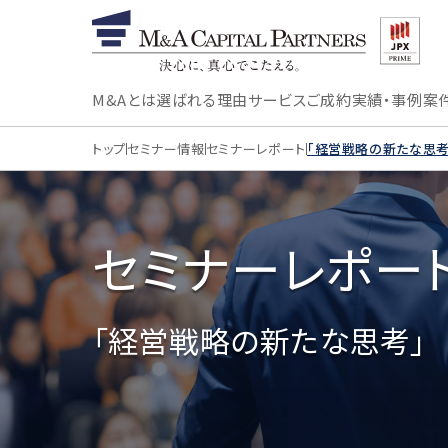
M&Aとは
選ばれる理由
サービス
ご成約実績・事例
案
トップ
セミナー情報
セミナーレポート
「経営戦略の新たな思考
セミナーレポー
「経営戦略の新たな思考」