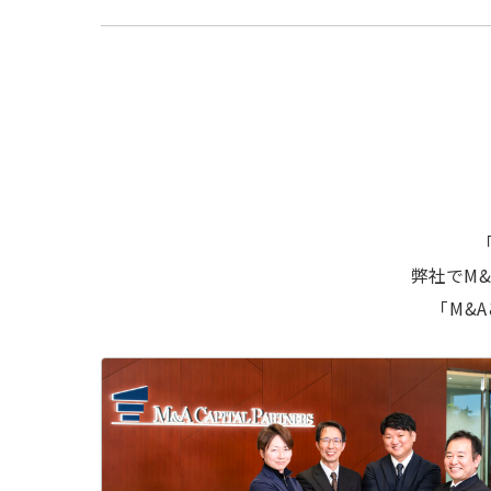
弊社でM
「M&