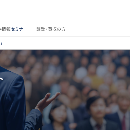
件情報
セミナー
譲受・買収の方
」
ト