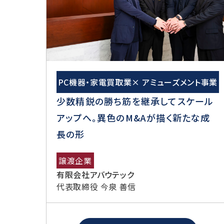
PC機器・家電買取業× アミューズメント事業
少数精鋭の勝ち筋を継承してスケール
アップへ。異色のM&Aが描く新たな成
長の形
譲渡企業
有限会社アバウテック
代表取締役 今泉 善信