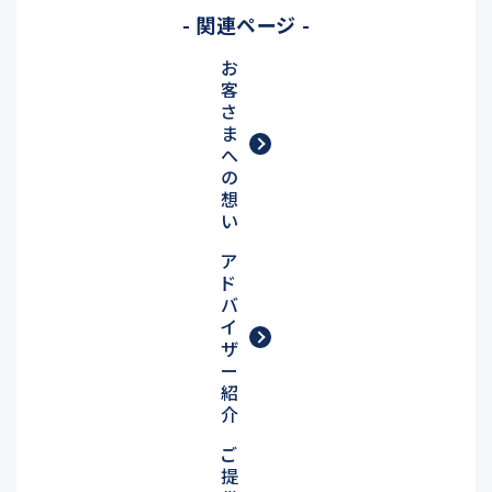
- 関連ページ -
お
客
さ
ま
へ
の
想
い
ア
ド
バ
イ
ザ
ー
紹
介
ご
提