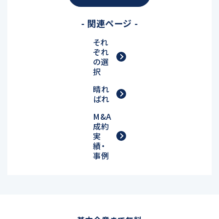
- 関連ページ -
それ
ぞれ
の選
択
晴れ
ばれ
M&A
成約
実
績・
事例