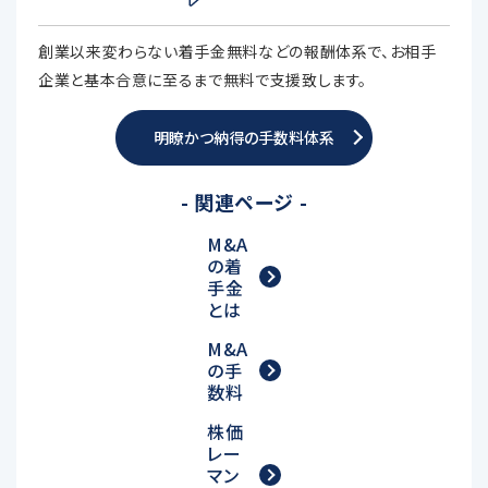
創業以来変わらない着手金無料などの報酬体系で、お相手
企業と基本合意に至るまで無料で支援致します。
明瞭かつ納得の手数料体系
- 関連ページ -
M&A
の着
手金
とは
M&A
の手
数料
株価
レー
マン