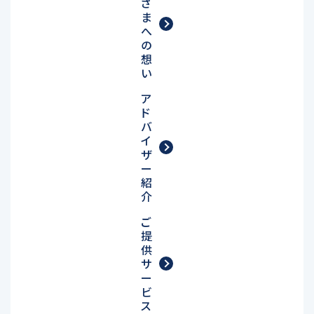
さ
ま
へ
の
想
い
ア
ド
バ
イ
ザ
ー
紹
介
ご
提
供
サ
ー
ビ
ス