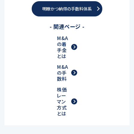
明瞭かつ納得の手数料体系
- 関連ページ -
M&A
の着
手金
とは
M&A
の手
数料
株価
レー
マン
方式
とは