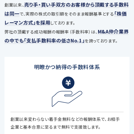
売り手・買い手双方のお客様から頂戴する手数料
創業以来、
は同一
「株価
で、
実際の株式の取引額をそのまま報酬基準とする
レーマン方式」を採用
しております。
M&A仲介業界
弊社の頂戴する成功報酬の報酬率（手数料率）は、
の中でも「支払手数料率の低さNo.1」
を誇っております。
明瞭かつ納得の手数料体系
創業以来変わらない着手金無料などの報酬体系で、お相手
企業と基本合意に至るまで無料で支援致します。