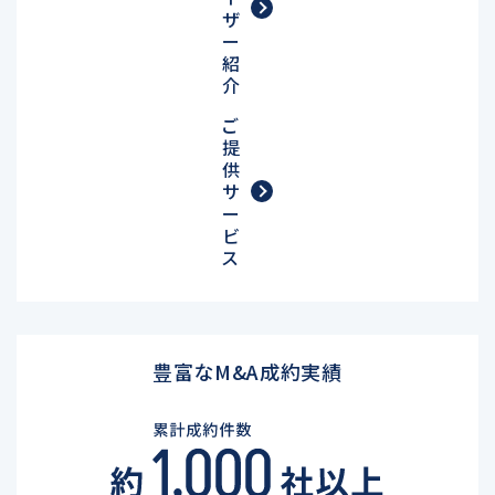
ザ
ー
紹
介
ご
提
供
サ
ー
ビ
ス
豊富なM&A成約実績