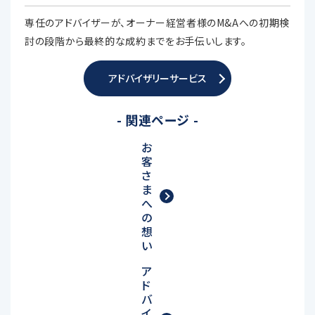
専任のアドバイザーが、オーナー経営者様のM&Aへの初期検
討の段階から最終的な成約までをお手伝いします。
アドバイザリーサービス
- 関連ページ -
お
客
さ
ま
へ
の
想
い
ア
ド
バ
イ