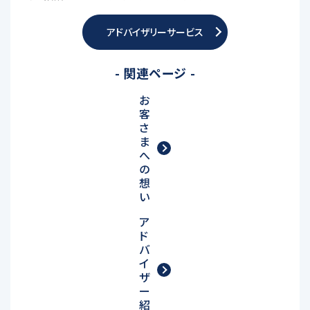
アドバイザリーサービス
- 関連ページ -
お
客
さ
ま
へ
の
想
い
ア
ド
バ
イ
ザ
ー
紹