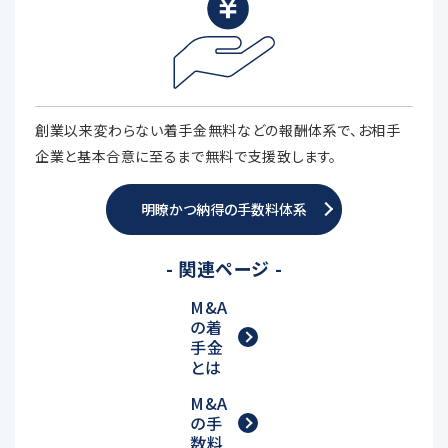
創業以来変わらない着手金無料などの報酬体系で、お相手
企業と基本合意に至るまで無料で支援致します。
明瞭かつ納得の手数料体系
- 関連ページ -
M&A
の着
手金
とは
M&A
の手
数料