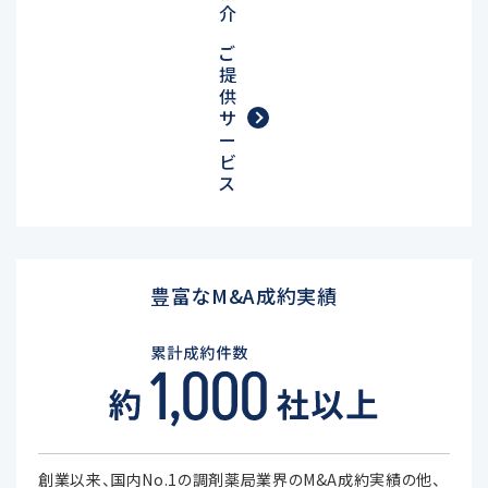
介
ご
提
供
サ
ー
ビ
ス
豊富なM&A成約実績
創業以来、国内No.1の調剤薬局業界のM&A成約実績の他、