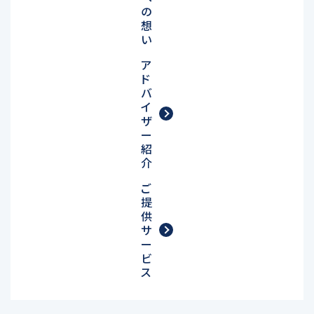
の
想
い
ア
ド
バ
イ
ザ
ー
紹
介
ご
提
供
サ
ー
ビ
ス