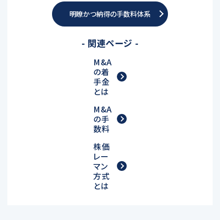
明瞭かつ納得の手数料体系
- 関連ページ -
M&A
の着
手金
とは
M&A
の手
数料
株価
レー
マン
方式
とは