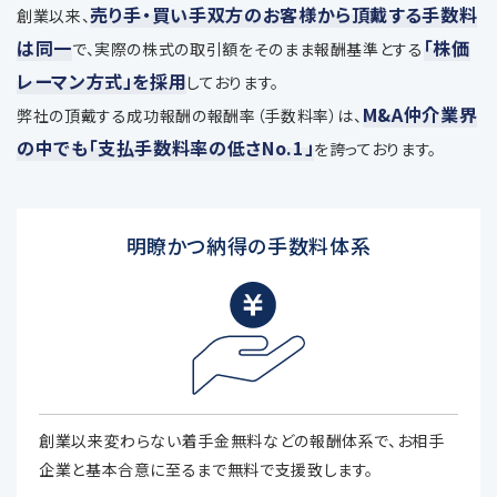
売り手・買い手双方のお客様から頂戴する手数料
創業以来、
は同一
「株価
で、
実際の株式の取引額をそのまま報酬基準とする
レーマン方式」を採用
しております。
M&A仲介業界
弊社の頂戴する成功報酬の報酬率（手数料率）は、
の中でも「支払手数料率の低さNo.1」
を誇っております。
明瞭かつ納得の手数料体系
創業以来変わらない着手金無料などの報酬体系で、お相手
企業と基本合意に至るまで無料で支援致します。