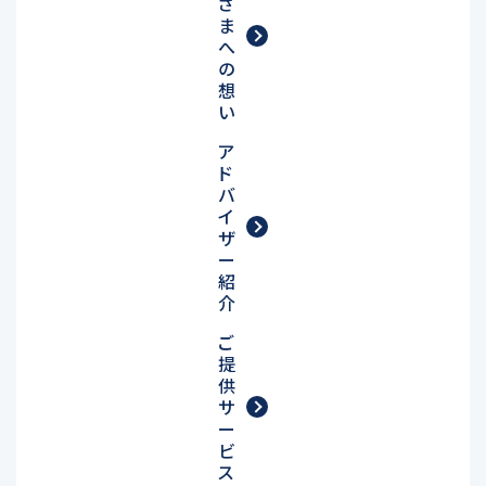
さ
ま
へ
の
想
い
ア
ド
バ
イ
ザ
ー
紹
介
ご
提
供
サ
ー
ビ
ス