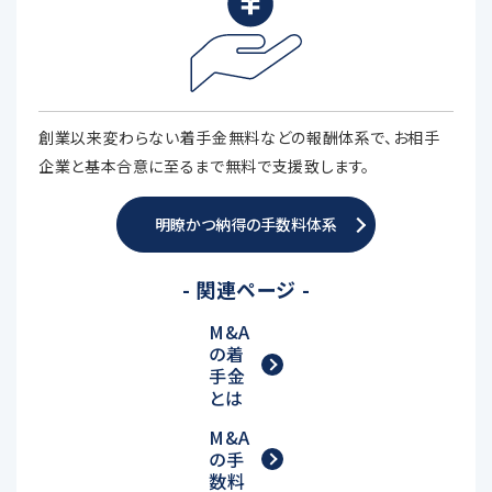
創業以来変わらない着手金無料などの報酬体系で、お相手
企業と基本合意に至るまで無料で支援致します。
明瞭かつ納得の手数料体系
- 関連ページ -
M&A
の着
手金
とは
M&A
の手
数料