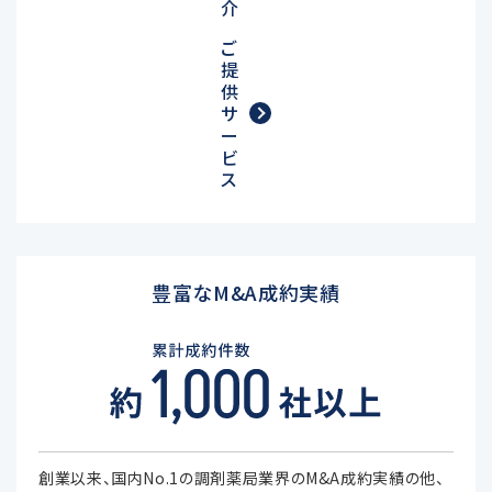
介
ご
提
供
サ
ー
ビ
ス
豊富なM&A成約実績
創業以来、国内No.1の調剤薬局業界のM&A成約実績の他、