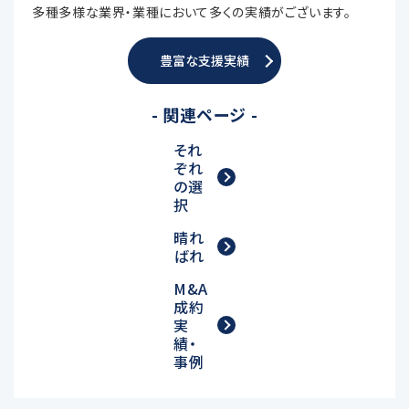
多種多様な業界・業種において多くの実績がございます。
豊富な支援実績
- 関連ページ -
それ
ぞれ
の選
択
晴れ
ばれ
M&A
成約
実
績・
事例