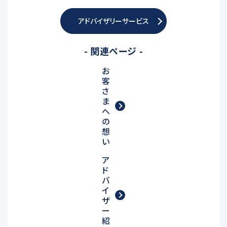
アドバイザリーサービス
- 関連ページ -
お
客
さ
ま
へ
の
想
い
ア
ド
バ
イ
ザ
ー
紹