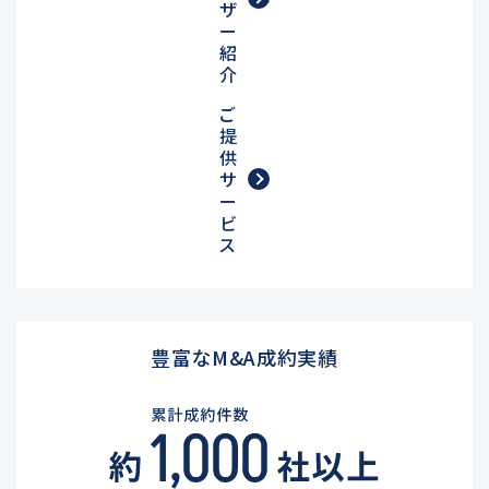
ザ
ー
紹
介
ご
提
供
サ
ー
ビ
ス
豊富なM&A成約実績