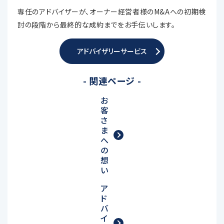
専任のアドバイザーが、オーナー経営者様のM&Aへの初期検
討の段階から最終的な成約までをお手伝いします。
アドバイザリーサービス
- 関連ページ -
お
客
さ
ま
へ
の
想
い
ア
ド
バ
イ