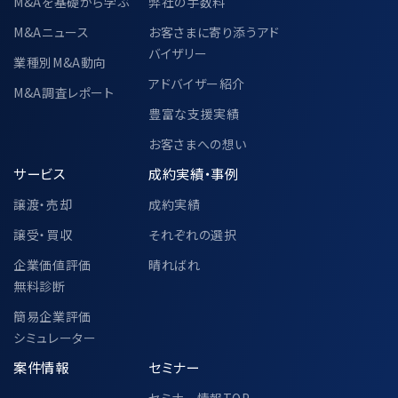
M&Aを基礎から学ぶ
弊社の手数料
M&Aニュース
お客さまに寄り添うアド
バイザリー
業種別M&A動向
アドバイザー紹介
M&A調査レポート
豊富な支援実績
お客さまへの想い
サービス
成約実績・事例
譲渡・売却
成約実績
譲受・買収
それぞれの選択
企業価値評価
晴ればれ
無料診断
簡易企業評価
シミュレーター
案件情報
セミナー
セミナー情報TOP