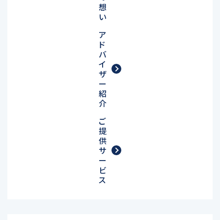
想
い
ア
ド
バ
イ
ザ
ー
紹
介
ご
提
供
サ
ー
ビ
ス