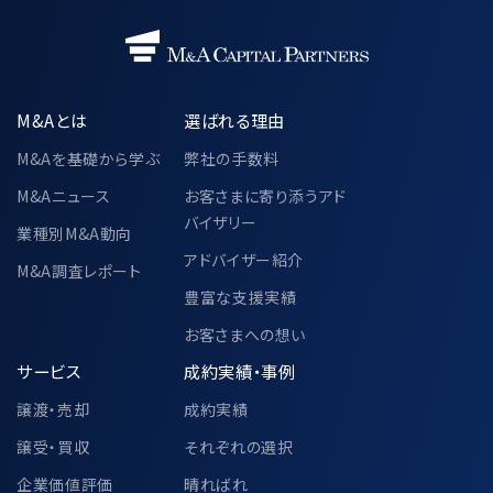
M&Aとは
選ばれる理由
M&Aを基礎から学ぶ
弊社の手数料
M&Aニュース
お客さまに寄り添うアド
バイザリー
業種別M&A動向
アドバイザー紹介
M&A調査レポート
豊富な支援実績
お客さまへの想い
サービス
成約実績・事例
譲渡・売却
成約実績
譲受・買収
それぞれの選択
企業価値評価
晴ればれ