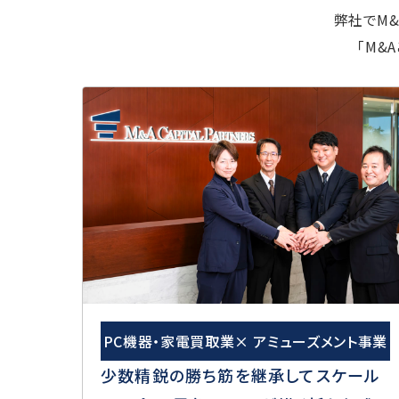
弊社でM
「M&
PC機器・家電買取業× アミューズメント事業
少数精鋭の勝ち筋を継承してスケール