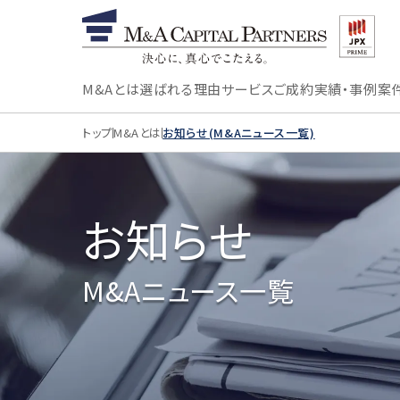
M&Aとは
選ばれる理由
サービス
ご成約実績・事例
案
トップ
M&Aとは
お知らせ(M&Aニュース一覧)
お知らせ
M&Aニュース一覧