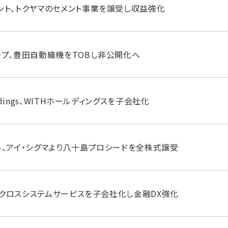
ント、トクヤマのセメント事業を譲受し収益強化
ープ、豊田自動織機をTOBし非公開化へ
oldings、WITHホールディングスを子会社化
ル、アイ・シグマより八十島プロシードを全株式譲受
P、クロスシステムサービスを子会社化し金融DX強化