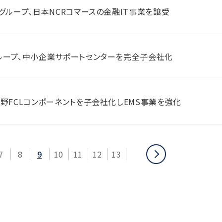
グループ、日本NCRコマースの金融IT事業を譲受
ループ、中小企業サポートセンターを完全子会社化
長野FCLコンポーネントを子会社化しEMS事業を強化
次
7
8
9
10
11
12
13
へ
移
動