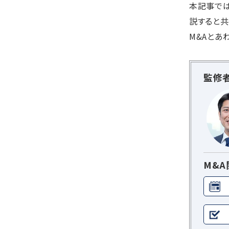
本記事では
説すると共
M&Aとあ
監修
M&