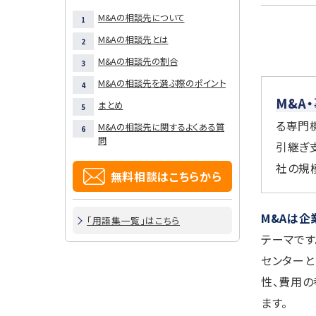
M&Aの相談先について
M&Aの相談先とは
M&Aの相談先の割合
M&Aの相談先を選ぶ際のポイント
M&A
まとめ
る専門
M&Aの相談先に関するよくある質
問
引継ぎ
社の規
無料相談はこちらから
M&Aは
「用語集一覧」はこちら
テーマです
センターと
性、費用の
ます。