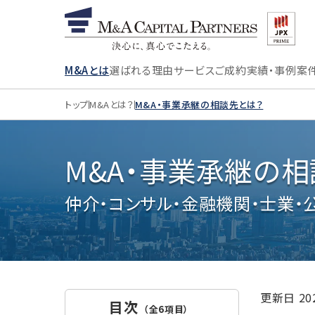
M&Aとは
選ばれる理由
サービス
ご成約実績・事例
案
トップ
M&Aとは？
M&A・事業承継の相談先とは？
M&A・事業承継の
仲介・コンサル・金融機関・士業
更新日
2
目次
（全6項目）