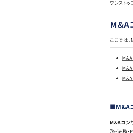
ワンストッ
M&A
ここでは、
M&
M&
M&
M&A
M&Aコン
務・法務・
P