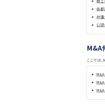
商工
各都
弁護
公認
M&A
ここでは、
M&
M&
M&