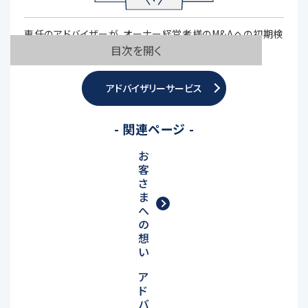
専任のアドバイザーが、オーナー経営者様のM&Aへの初期検
目次を開く
討の段階から最終的な成約までをお手伝いします。
アドバイザリーサービス
- 関連ページ -
お
客
さ
ま
へ
の
想
い
ア
ド
バ