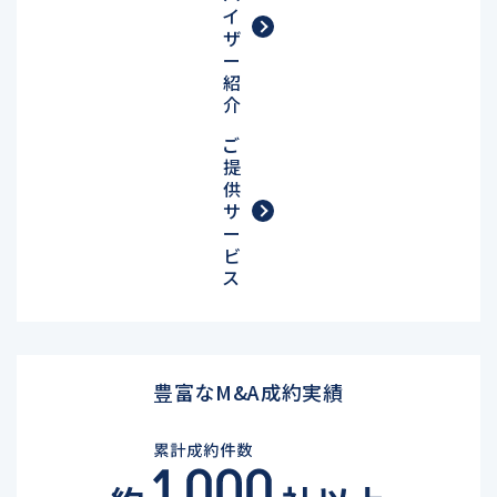
イ
ザ
ー
紹
介
ご
提
供
サ
ー
ビ
ス
豊富なM&A成約実績