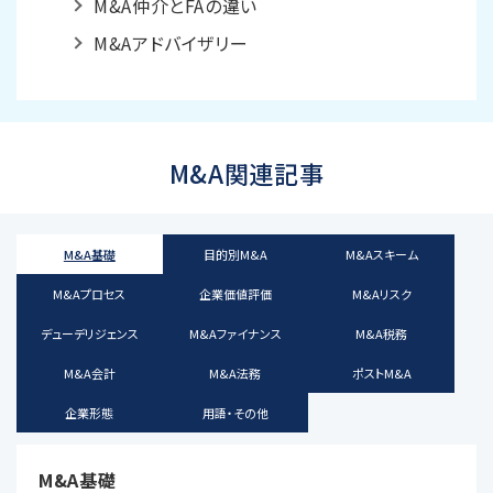
M&A仲介とFAの違い
M&Aアドバイザリー
M&A関連記事
M&A基礎
目的別M&A
M&Aスキーム
M&Aプロセス
企業価値評価
M&Aリスク
デューデリジェンス
M&Aファイナンス
M&A税務
M&A会計
M&A法務
ポストM&A
企業形態
用語・その他
M&A基礎