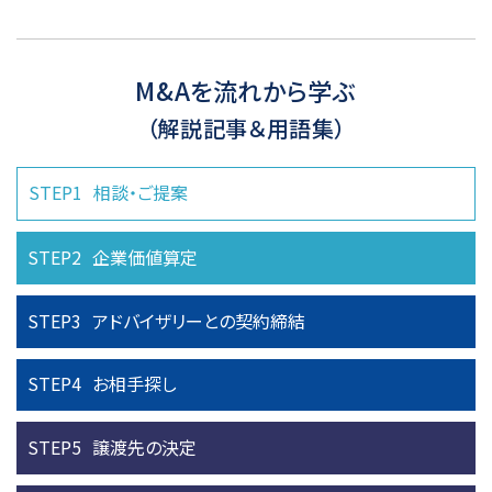
M&Aを流れから学ぶ
（解説記事＆用語集）
STEP1
相談・ご提案
STEP2
企業価値算定
STEP3
アドバイザリーとの
契約締結
STEP4
お相手探し
STEP5
譲渡先の決定