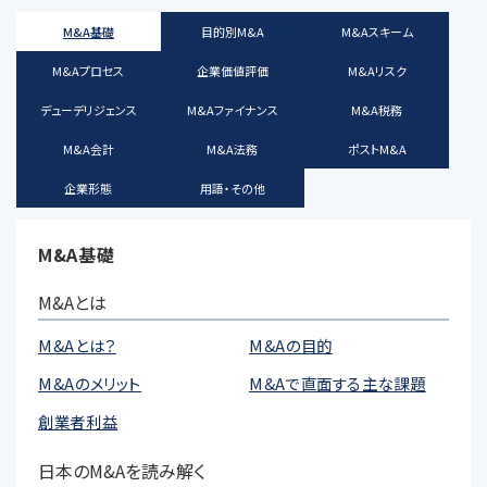
M&A基礎
目的別M&A
M&Aスキーム
M&Aプロセス
企業価値評価
M&Aリスク
デューデリジェンス
M&Aファイナンス
M&A税務
M&A会計
M&A法務
ポストM&A
企業形態
用語・その他
M&A基礎
M&Aとは
M&Aとは？
M&Aの目的
M&Aのメリット
M&Aで直面する主な課題
創業者利益
日本のM&Aを読み解く