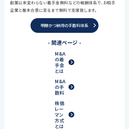
創業以来変わらない着手金無料などの報酬体系で、お相手
企業と基本合意に至るまで無料で支援致します。
明瞭かつ納得の手数料体系
- 関連ページ -
M&A
の着
手金
とは
M&A
の手
数料
株価
レー
マン
方式
とは