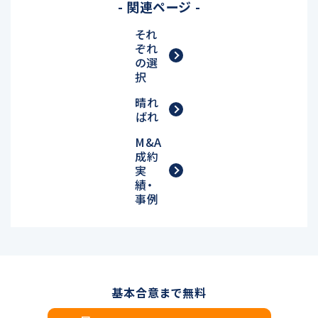
- 関連ページ -
それ
ぞれ
の選
択
晴れ
ばれ
M&A
成約
実
績・
事例
基本合意まで無料