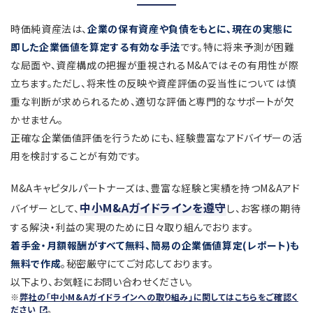
時価純資産法は、
企業の保有資産や負債をもとに、現在の実態に
即した企業価値を算定する有効な手法
です。特に将来予測が困難
な局面や、資産構成の把握が重視されるM&Aではその有用性が際
立ちます。ただし、将来性の反映や資産評価の妥当性については慎
重な判断が求められるため、適切な評価と専門的なサポートが欠
かせません。
正確な企業価値評価を行うためにも、経験豊富なアドバイザーの活
用を検討することが有効です。
M&Aキャピタルパートナーズは、豊富な経験と実績を持つM&Aアド
中小M&Aガイドラインを遵守
バイザーとして、
し、お客様の期待
する解決・利益の実現のために日々取り組んでおります。
着手金・月額報酬がすべて無料、簡易の企業価値算定(レポート)も
無料で作成
。秘密厳守にてご対応しております。
以下より、お気軽にお問い合わせください。
※
弊社の「中小M&Aガイドラインへの取り組み」に関してはこちらをご確認く
ださい
。