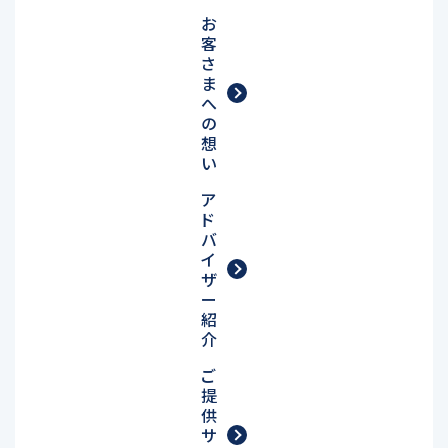
お
客
さ
ま
へ
の
想
い
ア
ド
バ
イ
ザ
ー
紹
介
ご
提
供
サ