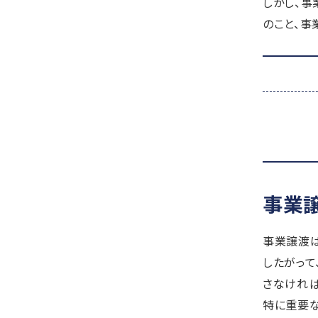
しかし、事
のこと、事
事業
事業譲渡は
したがっ
さなければ
特に重要な