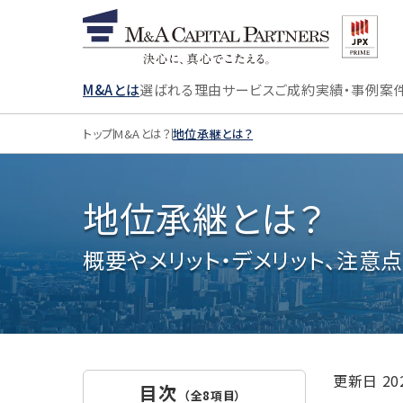
M&Aとは
選ばれる理由
サービス
ご成約実績・事例
案
トップ
M&Aとは？
地位承継とは？
地位承継とは？
概要やメリット・デメリット、注意
更新日
2
目次
（全8項目）