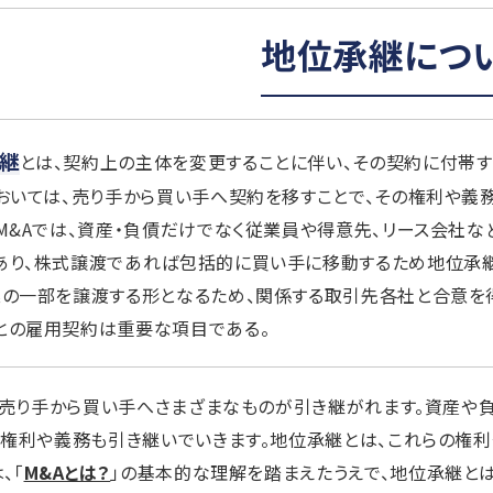
地位承継につ
継
とは、契約上の主体を変更することに伴い、その契約に付帯
においては、売り手から買い手へ契約を移すことで、その権利や義
。M&Aでは、資産・負債だけでなく従業員や得意先、リース会社
あり、株式譲渡であれば包括的に買い手に移動するため地位承
業の一部を譲渡する形となるため、関係する取引先各社と合意を
との雇用契約は重要な項目である。
、売り手から買い手へさまざまなものが引き継がれます。資産や負
権利や義務も引き継いでいきます。地位承継とは、これらの権利
、「
M&Aとは？
」の基本的な理解を踏まえたうえで、地位承継とは