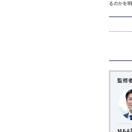
るのかを明
監修
M&