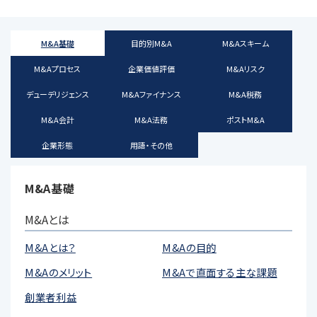
M&A基礎
目的別M&A
M&Aスキーム
M&Aプロセス
企業価値評価
M&Aリスク
デューデリジェンス
M&Aファイナンス
M&A税務
M&A会計
M&A法務
ポストM&A
企業形態
用語・その他
M&A基礎
M&Aとは
M&Aとは？
M&Aの目的
M&Aのメリット
M&Aで直面する主な課題
創業者利益