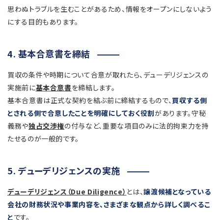
思わぬトラブルを生むことがあるため、情報をオープンにしないよう
にする目的もあります。
4. 基本合意書を締結
買収の条件や時期について合意が取れたら、デューデリジェンスの
実施前に
基本合意書
を締結します。
基本合意書は正式な契約を結ぶ前に締結するもので、
買収する側
とされる側で合意したことを明確にしておく役割
があります。守秘
義務や
独占交渉権
の付与など、重要な項目のみに法的拘束力を持
たせるのが一般的です。
5. デューデリジェンスの実施
デューデリジェンス（Due Diligence）
とは、
譲渡候補となっている
会社の財務状況や事業内容を、さまざまな観点から詳しく調べるこ
と
です。