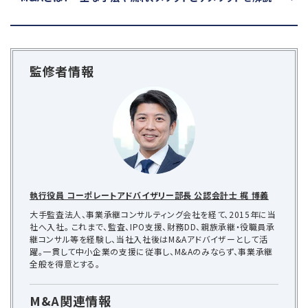
監修者情報
執行役員 コーポレートアドバイザリー部長 公認会計士 梶 博義
大手監査法人、事業承継コンサルティング会社を経て、2015年に当
社へ入社。 これまで、監査、IPO支援、財務DD、親族承継・役職員承
継コンサル等を経験し、当社入社後はM&Aアドバイザーとして活
躍。一貫して中小企業の支援に従事し、M&Aのみならず、事業承継
全般を得意とする。
M&A関連情報