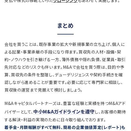
支払や株式の移転といった
クロージング
もあわせて実施します。
まとめ
会社を買うことは、既存事業の拡大や新規事業の立ち上げ、個人に
よる起業・事業承継の手段になり得ます。買収先の人材・設備・契
約・ノウハウを引き継げる一方、簿外債務や隠れ負債、従業員・取引
先対応などのリスクも伴います。M&Aで会社を買う際は、目的や予
算、買収先の条件を整理し、デューデリジェンスや契約手続きを確
認しながら進めることが重要です。必要に応じて専門家に相談し、
買収後の運営まで見据えて検討しましょう。
M&Aキャピタルパートナーズは、豊富な経験と実績を持つM&Aアド
中小M&Aガイドラインを遵守
バイザーとして、
し、お客様の期待
する解決・利益の実現のために日々取り組んでおります。
着手金・月額報酬がすべて無料、簡易の企業価値算定(レポート)も