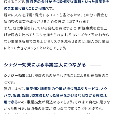
収することで、
買収先の会社が持つ設備や従業員といった資産をそ
のまま受け継ぐことが可能
です。
新たに人材を採用・育成するコストも省けるため、その分の資金を
買収後の事業を成長させるための投資にあてられます。
また、既に事業を行っている会社を買収すると、
新規事業
を立ち上
げた場合に比べてリスクを抑えられます。うまくいくかどうかわから
ない事業を新規で立ち上げるリスクを減らせるのは、個人の起業家
にとって大きなメリットといえるでしょう。
シナジー効果による事業拡大につながる
シナジー効果
とは、複数のものが合わさることによる相乗効果のこ
とです。
買収によって、
譲受側と譲渡側の企業が持つ商品やサービス、ノウ
ハウ、販路、設備、従業員といった資産をかけ合わせながら有効活
用できる
ため、
事業拡大
が見込めるでしょう。それまで自社に足りな
かった部分を、買収先の企業が持つ資産で補うことも可能です。