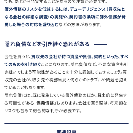
ても、あとから発覚することがあるので注意が必要です。
簿外債務のリスクを低減するには、デューデリジェンス（買収先と
なる会社の詳細な調査）の実施や、契約書の条項に簿外債務が発
覚した場合の対応を盛り込む
などの方法があります。
隠れ負債などを引き継ぐ恐れがある
会社を買うと、
買収先の会社が持つ資産や負債、契約といった、すべ
てのものを引き継ぐ
ことになります。隠れ負債など、不要な資産も引
き継いでしまう可能性があることを十分に認識しておきましょう。買
収先の会社が、取引先や税務当局と何らかのトラブルや問題を抱え
ていることもあります。
隠れ負債には、既に発生している簿外債務のほか、将来的に発生す
る可能性がある「
偶発債務
」もあります。会社を買う際は、将来的な
リスクも含めて総合的な判断が必要です。
関連記事