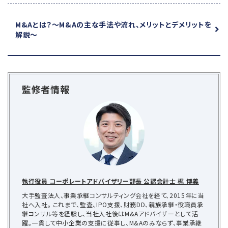
M&Aとは？
～M&Aの主な手法や流れ、メリットとデメリットを
解説～
監修者情報
執行役員 コーポレートアドバイザリー部長 公認会計士 梶 博義
大手監査法人、事業承継コンサルティング会社を経て、2015年に当
社へ入社。 これまで、監査、IPO支援、財務DD、親族承継・役職員承
継コンサル等を経験し、当社入社後はM&Aアドバイザーとして活
躍。一貫して中小企業の支援に従事し、M&Aのみならず、事業承継