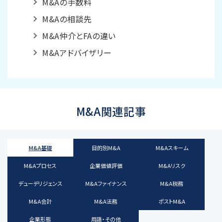
M&Aの手数料
M&Aの相談先
M&A仲介とFAの違い
M&Aアドバイザリー
M&A関連記事
M&A基礎
目的別M&A
M&Aスキーム
M&Aプロセス
企業価値評価
M&Aリスク
デューデリジェンス
M&Aファイナンス
M&A税務
M&A会計
M&A法務
ポストM&A
企業形態
用語・その他