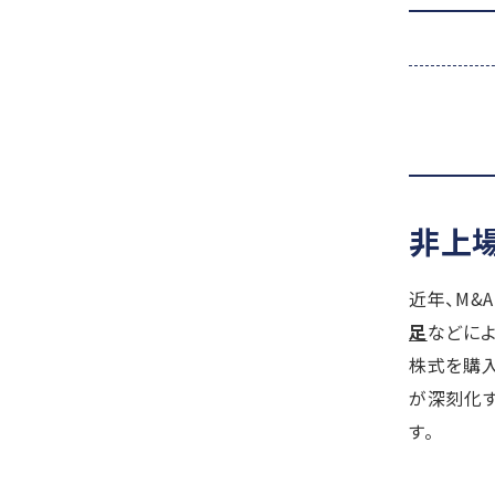
非上
近年、M&
足
などに
株式を購入
が深刻化す
す。