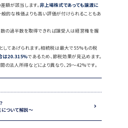
の差額が該当します。
非上場株式であっても譲渡に
一般的な株価よりも高い評価が付けられることもあ
式数の過半数を取得できれば譲受人は経営権を握
としてあげられます。相続税は最大で55%もの税
20.315%
であるため、節税効果が見込めます。
の法人所得などにより異なり、29～42%です。
？
点について解説～