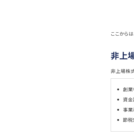
ここからは
非上
非上場株式
創業
資金
事業
節税