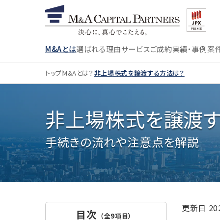
M&Aとは
選ばれる理由
サービス
ご成約実績・事例
案
トップ
M&Aとは？
非上場株式を譲渡する方法は？
非上場株式を譲渡す
手続きの流れや注意点を解説
更新日
2
目次
（全9項目）