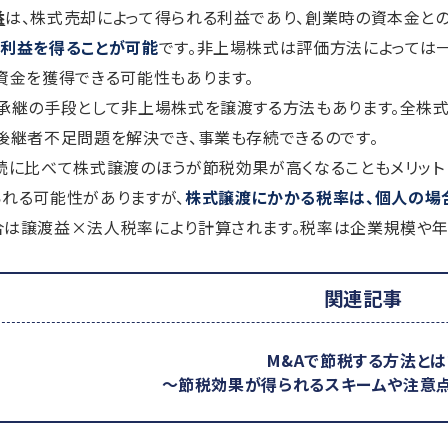
益
は、株式売却によって得られる利益であり、創業時の資本金と
者利益を得ることが可能
です。非上場株式は評価方法によっては
資金を獲得できる可能性もあります。
業承継の手段として非上場株式を譲渡する方法もあります。全株
後継者不足問題を解決でき、事業も存続できるのです。
続に比べて株式譲渡のほうが節税効果が高くなることもメリット
れる可能性がありますが、
株式譲渡にかかる税率は、個人の場合は
は譲渡益×法人税率により計算されます。税率は企業規模や年間
関連記事
M&Aで節税する方法とは
～節税効果が得られるスキームや注意