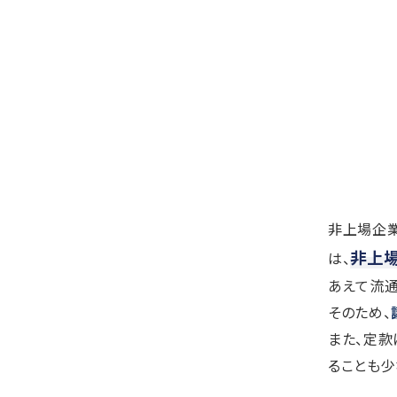
非上場企
非上
は、
あえて流
そのため、
また、定
ることも少