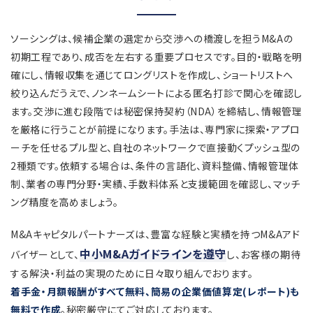
ソーシングは、候補企業の選定から交渉への橋渡しを担うM&Aの
初期工程であり、成否を左右する重要プロセスです。目的・戦略を明
確にし、情報収集を通じてロングリストを作成し、ショートリストへ
絞り込んだうえで、ノンネームシートによる匿名打診で関心を確認し
ます。交渉に進む段階では秘密保持契約（NDA）を締結し、情報管理
を厳格に行うことが前提になります。手法は、専門家に探索・アプロ
ーチを任せるプル型と、自社のネットワークで直接動くプッシュ型の
2種類です。依頼する場合は、条件の言語化、資料整備、情報管理体
制、業者の専門分野・実績、手数料体系と支援範囲を確認し、マッチ
ング精度を高めましょう。
M&Aキャピタルパートナーズは、豊富な経験と実績を持つM&Aアド
中小M&Aガイドラインを遵守
バイザーとして、
し、お客様の期待
する解決・利益の実現のために日々取り組んでおります。
着手金・月額報酬がすべて無料、簡易の企業価値算定(レポート)も
無料で作成
。秘密厳守にてご対応しております。