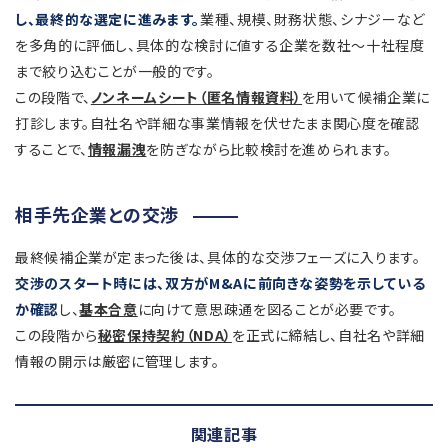
し、最終的な選定に進みます。
業種、規模、財務状態、シナジーなど
を多角的に評価し、具体的な検討に値する企業を数社〜十社程度
まで絞り込むことが一般的です。
この段階で、
ノンネームシート（匿名情報資料）
を用いて候補企業に
打診します。自社名や詳細な事業情報を伏せたまま関心度を確認
することで、
情報漏洩
を防ぎながら比較検討を進められます。
相手先企業との交渉
最終候補企業が定まった後は、具体的な交渉フェーズに入ります。
交渉のスタート時には、双方がM&Aに前向きな姿勢を示している
か確認
し、
基本合意
に向けて意思疎通を図ることが必要です。
この段階から
秘密保持契約（NDA）
を正式に締結し、自社名や詳細
情報の開示は厳密に管理します。
関連記事