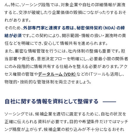
ん。特に、ソーシング段階では、対象企業や自社の詳細情報が漏洩
すると、交渉が破綻したり企業価値の毀損につながったりするおそ
れがあります。
そのため、
外部専門家と連携する際は、秘密保持契約（NDA）の締
結が必須
です。この契約により、開示範囲・情報の扱い・漏洩時の責
任などを明確にでき、安心して情報共有を進められます。
また、厳密な情報管理を行うには、社内体制の整備も重要です。担
当部署や責任者、意思決定フローを明確にし、必要最小限の関係者
にのみ段階的に情報共有する仕組みを整える必要があります。アク
セス権限の管理や
データルーム（VDR）
などのITツールも活用し、
物理的・技術的な管理体制を両立させましょう。
自社に関する情報を資料として整備する
ソーシングでは、候補企業を適切に選定するために、自社の状況を
正確に伝えられる資料が必要です。目的や希望条件だけではマッチ
ング精度が上がらず、候補企業の絞り込みが不十分になるおそれ