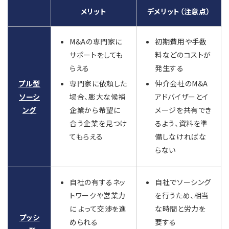
メリット
デメリット（注意点）
M&Aの専門家に
初期費用や手数
サポートをしても
料などのコストが
らえる
発生する
プル型
専門家に依頼した
仲介会社のM&A
ソーシ
場合、膨大な候補
アドバイザーとイ
ング
企業から希望に
メージを共有でき
合う企業を見つけ
るよう、資料を準
てもらえる
備しなければな
らない
自社の有するネッ
自社でソーシング
トワークや営業力
を行うため、相当
に よって交渉を進
な時間と労力を
プッシ
められる
要する