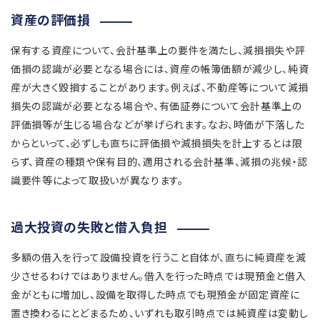
資産の評価損
保有する資産について、会計基準上の要件を満たし、減損損失や評
価損の認識が必要となる場合には、資産の帳簿価額が減少し、純資
産が大きく毀損することがあります。例えば、不動産等について減損
損失の認識が必要となる場合や、有価証券について会計基準上の
評価損等が生じる場合などが挙げられます。なお、時価が下落した
からといって、必ずしも直ちに評価損や減損損失を計上するとは限
らず、資産の種類や保有目的、適用される会計基準、減損の兆候・認
識要件等によって取扱いが異なります。
過大投資の失敗と借入負担
多額の借入を行って設備投資を行うこと自体が、直ちに純資産を減
少させるわけではありません。借入を行った時点では現預金と借入
金がともに増加し、設備を取得した時点でも現預金が固定資産に
置き換わるにとどまるため、いずれも取引時点では純資産は変動し