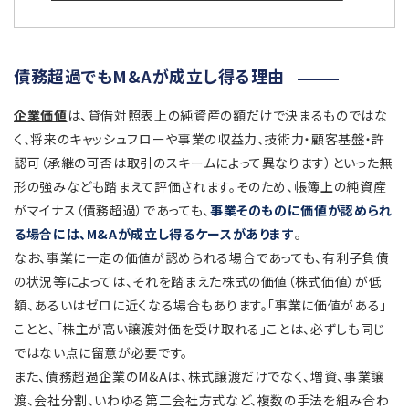
債務超過でもM&Aが成立し得る理由
企業価値
は、貸借対照表上の純資産の額だけで決まるものではな
く、将来のキャッシュフローや事業の収益力、技術力・顧客基盤・許
認可（承継の可否は取引のスキームによって異なります）といった無
形の強みなども踏まえて評価されます。そのため、帳簿上の純資産
がマイナス（債務超過）であっても、
事業そのものに価値が認められ
る場合には、M&Aが成立し得るケースがあります
。
なお、事業に一定の価値が認められる場合であっても、有利子負債
の状況等によっては、それを踏まえた株式の価値（株式価値）が低
額、あるいはゼロに近くなる場合もあります。「事業に価値がある」
ことと、「株主が高い譲渡対価を受け取れる」ことは、必ずしも同じ
ではない点に留意が必要です。
また、債務超過企業のM&Aは、株式譲渡だけでなく、増資、事業譲
渡、会社分割、いわゆる第二会社方式など、複数の手法を組み合わ