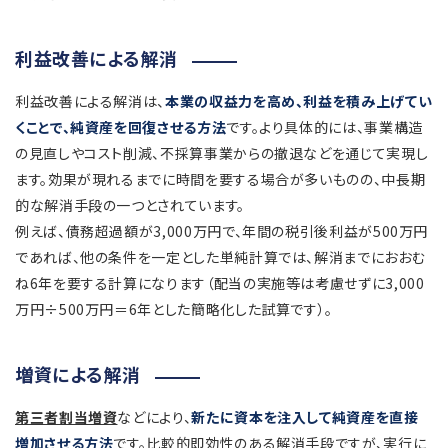
利益改善による解消
利益改善による解消は、
本業の収益力を高め、利益を積み上げてい
くことで、純資産を回復させる方法
です。より具体的には、事業構造
の見直しやコスト削減、不採算事業からの撤退などを通じて実現し
ます。効果が現れるまでに時間を要する場合が多いものの、中長期
的な解消手段の一つとされています。
例えば、債務超過額が3,000万円で、年間の税引後利益が500万円
であれば、他の条件を一定とした単純計算では、解消までにおおむ
ね6年を要する計算になります（配当の実施等は考慮せずに3,000
万円÷500万円＝6年とした簡略化した試算です）。
増資による解消
第三者割当増資
などにより、
新たに資本を注入して純資産を直接
増加させる方法
です。比較的即効性のある解消手段ですが、実行に