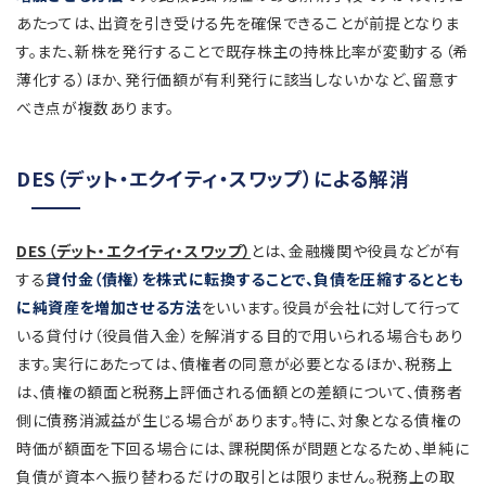
あたっては、出資を引き受ける先を確保できることが前提となりま
す。また、新株を発行することで既存株主の持株比率が変動する（希
薄化する）ほか、発行価額が有利発行に該当しないかなど、留意す
べき点が複数あります。
DES（デット・エクイティ・スワップ）による解消
DES（デット・エクイティ・スワップ）
とは、金融機関や役員などが有
する
貸付金（債権）を株式に転換することで、負債を圧縮するととも
に純資産を増加させる方法
をいいます。役員が会社に対して行って
いる貸付け（役員借入金）を解消する目的で用いられる場合もあり
ます。実行にあたっては、債権者の同意が必要となるほか、税務上
は、債権の額面と税務上評価される価額との差額について、債務者
側に債務消滅益が生じる場合があります。特に、対象となる債権の
時価が額面を下回る場合には、課税関係が問題となるため、単純に
負債が資本へ振り替わるだけの取引とは限りません。税務上の取