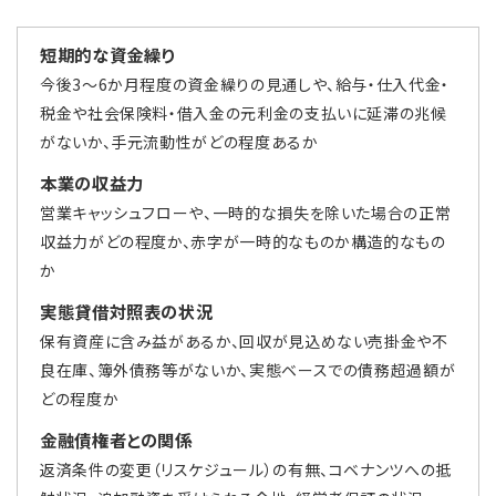
短期的な資金繰り
今後3～6か月程度の資金繰りの見通しや、給与・仕入代金・
税金や社会保険料・借入金の元利金の支払いに延滞の兆候
がないか、手元流動性がどの程度あるか
本業の収益力
営業キャッシュフローや、一時的な損失を除いた場合の正常
収益力がどの程度か、赤字が一時的なものか構造的なもの
か
実態貸借対照表の状況
保有資産に含み益があるか、回収が見込めない売掛金や不
良在庫、簿外債務等がないか、実態ベースでの債務超過額が
どの程度か
金融債権者との関係
返済条件の変更（リスケジュール）の有無、コベナンツへの抵