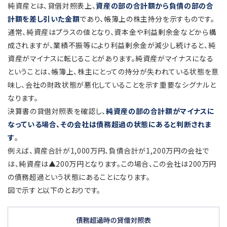
純資産とは、貸借対照表上、
資産の部の合計額から負債の部の合
計額を差し引いた金額
であり、帳簿上の株主持分を示すものです。
通常、純資産はプラスの値となり、資本金や利益剰余金などから構
成されますが、業績不振等により利益剰余金が減少し続けると、純
資産がマイナスに転じることがあります。純資産がマイナスになる
ということは、帳簿上、株主にとっての持分が失われている状態を意
味し、会社の財政状態が悪化していることを示す重要なシグナルと
なります。
決算書の貸借対照表を確認し、
純資産の部の合計額がマイナスに
なっている場合、その会社は債務超過の状態にあると判断されま
す
。
例えば、資産合計が1,000万円、負債合計が1,200万円の会社で
は、純資産は▲200万円となります。この場合、この会社は200万円
の債務超過という状態にあることになります。
図で示すと以下のとおりです。