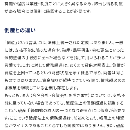
有無や程度は業種・制度ごとに大きく異なるため、該当し得る制度
がある場合には個別に確認することが必要です。
倒産との違い
「倒産」という言葉には、法律上統一された定義はありません。一般
には、支払不能に陥った場合や、破産・民事再生・会社更生といった
法的整理の手続きに至った場合などを指して用いられることが多い
言葉です。これに対して債務超過は、あくまで貸借対照表上、負債が
資産を上回っているという財務状態を示す概念であり、両者は同じ
ものではありません。資金繰りが維持できている限り、債務超過のま
ま事業を継続している企業も存在します。
もっとも、法人（合名会社・合資会社を除きます）については、支払不
能に至っていない場合であっても、破産法上の債務超過に該当する
ことが、破産手続開始の原因の一つとなり得る点には留意が必要で
す。ここでいう破産法上の債務超過は、前述のとおり、帳簿上の純資
産がマイナスであることと必ずしも同義ではありません。また、破産