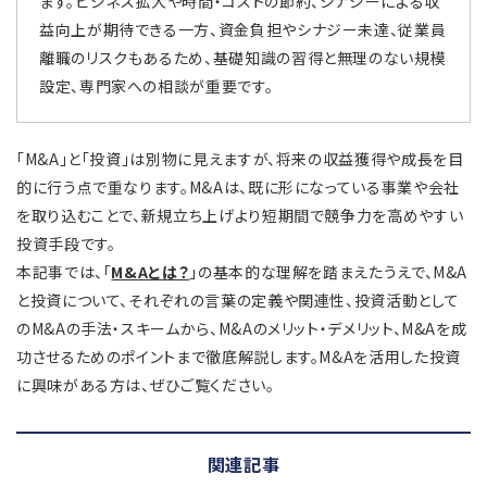
ます。ビジネス拡大や時間・コストの節約、シナジーによる収
益向上が期待できる一方、資金負担やシナジー未達、従業員
離職のリスクもあるため、基礎知識の習得と無理のない規模
設定、専門家への相談が重要です。
「M&A」と「投資」は別物に見えますが、将来の収益獲得や成長を目
的に行う点で重なります。M&Aは、既に形になっている事業や会社
を取り込むことで、新規立ち上げより短期間で競争力を高めやすい
投資手段です。
本記事では、「
M&Aとは？
」の基本的な理解を踏まえたうえで、M&A
と投資について、それぞれの言葉の定義や関連性、投資活動として
のM&Aの手法・スキームから、M&Aのメリット・デメリット、M&Aを成
功させるためのポイントまで徹底解説します。M&Aを活用した投資
に興味がある方は、ぜひご覧ください。
関連記事