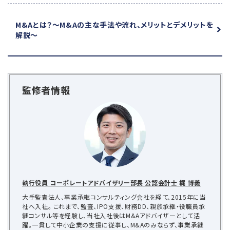
M&Aとは？
～M&Aの主な手法や流れ、メリットとデメリットを
解説～
監修者情報
執行役員 コーポレートアドバイザリー部長 公認会計士 梶 博義
大手監査法人、事業承継コンサルティング会社を経て、2015年に当
社へ入社。 これまで、監査、IPO支援、財務DD、親族承継・役職員承
継コンサル等を経験し、当社入社後はM&Aアドバイザーとして活
躍。一貫して中小企業の支援に従事し、M&Aのみならず、事業承継