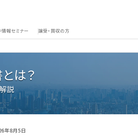
件情報
セミナー
譲受・買収の方
書とは？
を解説
026年8月5日