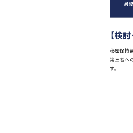
最
【検討
秘密保持
第三者への漏
す。