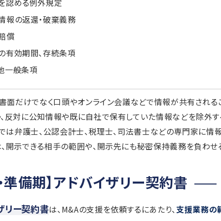
を認める例外規定
情報の返還・破棄義務
賠償
の有効期間、存続条項
他一般条項
、書面だけでなく口頭やオンライン会議などで情報が共有される
か、反対に公知情報や既に自社で保有していた情報などを除外す
Aでは弁護士、公認会計士、税理士、司法書士などの専門家に情
、開示できる相手の範囲や、開示先にも秘密保持義務を負わせる
・準備期】アドバイザリー契約書
ザリー契約書
は、M&Aの支援を依頼するにあたり、
支援業務の