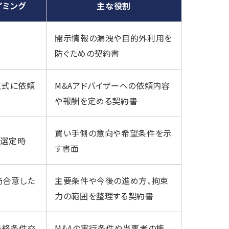
イミング
主な役割
開示情報の漏洩や目的外利用を
防ぐための契約書
正式に依頼
M&Aアドバイザーへの依頼内容
や報酬を定める契約書
買い手側の意向や希望条件を示
先選定時
す書面
筋合意した
主要条件や今後の進め方、拘束
力の範囲を整理する契約書
最終条件交
M&Aの実行条件や当事者の権