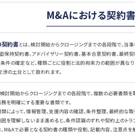
M&Aにおける契約
の契約書
とは、検討開始からクロージングまでの各段階で、当
秘密保持契約書、アドバイザリー契約書、基本合意契約書、最終契
引条件の確定など、種類ごとに役割と法的拘束力の範囲が異なり
交渉の土台として扱われます。
、検討開始からクロージングまでの各段階で、複数の必要書類を
義務を明確にする重要な書類です。
類によって、情報管理、支援内容の確認、条件整理、最終的な
囲を理解しないまま進めると、条件認識のずれや契約上のトラ
、M&Aで必要となる契約書の種類や役割、記載内容、注意点を