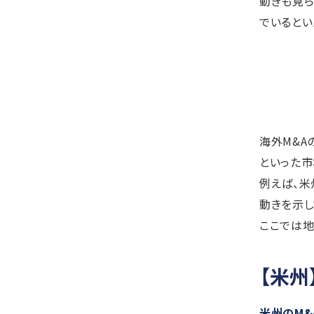
動きも見ら
でいるとい
海外M&A
といった市
例えば、米
動きを示し
ここでは地
【米
米州のM&