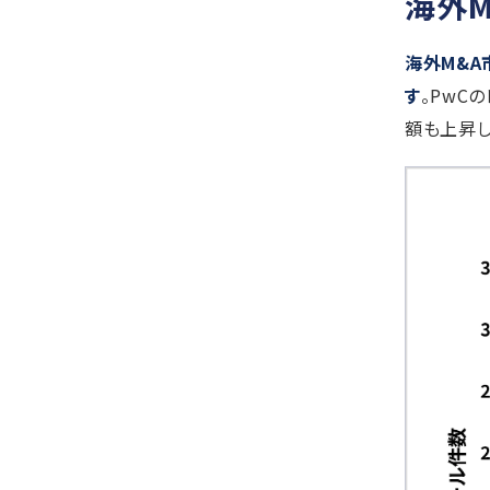
海外M
海外M&A
す
。PwC
額も上昇し