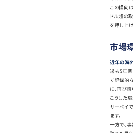
この傾向は
ドル超の取
を押し上げ
市場
近年の海外
過去5年間
て記録的
に、再び慎
こうした環
サーベイで
ます。
一方で、事