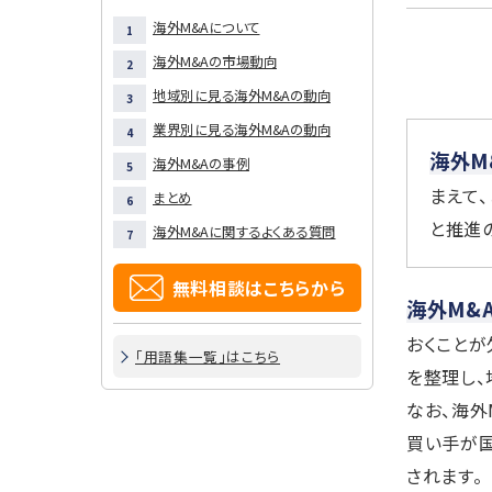
海外M&Aについて
海外M&Aの市場動向
地域別に見る海外M&Aの動向
業界別に見る海外M&Aの動向
海外M
海外M&Aの事例
まえて
まとめ
と推進
海外M&Aに関するよくある質問
無料相談はこちらから
海外M&
おくことが
「用語集一覧」はこちら
を整理し、
なお、海外
買い手が
されます。