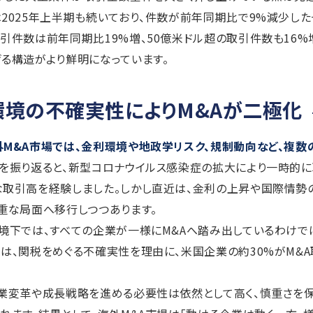
2025年上半期も続いており、件数が前年同期比で9%減少した
引件数は前年同期比19%増、50億米ドル超の取引件数も16
る構造がより鮮明になっています。
環境の不確実性によりM&Aが二極化
M&A市場では、金利環境や地政学リスク、規制動向など、複
を振り返ると、新型コロナウイルス感染症の拡大により一時的
な取引高を経験しました。しかし直近は、金利の上昇や国際情勢
重な局面へ移行しつつあります。
境下では、すべての企業が一様にM&Aへ踏み出しているわけでは
は、関税をめぐる不確実性を理由に、米国企業の約30%がM&
業変革や成長戦略を進める必要性は依然として高く、慎重さを保