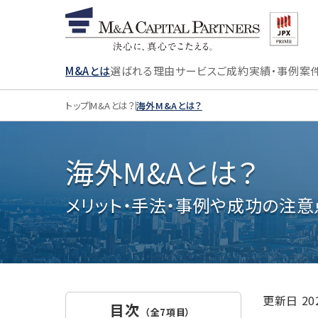
M&Aとは
選ばれる理由
サービス
ご成約実績・事例
案
トップ
M&Aとは？
海外M&Aとは？
海外M&Aとは？
メリット・手法・事例や成功の注
更新日
2
目次
（全7項目）