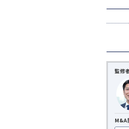
監修
M&