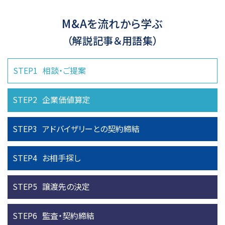
M&Aを流れから学ぶ
（解説記事＆用語集）
STEP1
相談・ご提案
STEP2
企業価値算定
STEP3
アドバイザリーとの
契約締結
STEP4
お相手探し
STEP5
譲渡先の決定
STEP6
監査・契約締結