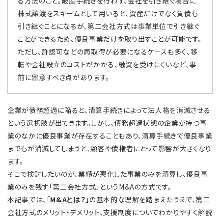
る方法のこと。破産手続きを行わず、会社を引き継ぐ場合に
株式譲渡をスキームとして用いると、資産だけでなく負債も
引き継ぐことになるが、第二会社方式は事業単位で引き継ぐ
ことができるため、優良事業だけを取り出すことが可能です。
ただし、許認可などの再取得が必要になるケースも多く、移
転や会社設立のコストがかかる、融資を受けにくいなど、事
前に留意すべき点があります。
企業が債務超過に陥ると、清算手続きによって法人格を消滅させる
という選択肢が出てきます。しかし、債務超過状態の企業が持つ事
業のなかに優良事業が存在することもあり、清算手続きで優良事業
までもが消滅してしまうと、顧客や債権者にとって影響が大きくなり
ます。
そこで検討したいのが、業績が悪化した事業のみを清算し、優良事
業のみを残す「第二会社方式」というM&Aの方式です。
本記事では、「
M&Aとは？
」の基本的な理解を踏まえたうえで、第二
会社方式のメリット・デメリット、支援制度についてわかりやすく解説