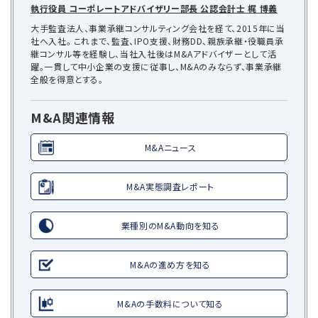
執行役員 コーポレートアドバイザリー部長 公認会計士 梶 博義
大手監査法人、事業承継コンサルティング会社を経て、2015年に当
社へ入社。 これまで、監査、IPO支援、財務DD、親族承継・役職員承
継コンサル等を経験し、当社入社後はM&Aアドバイザーとして活
躍。一貫して中小企業の支援に従事し、M&Aのみならず、事業承継
全般を得意とする。
M&A関連情報
M&Aニュース
M&A実態調査レポート
業種別のM&A動向を知る
M&Aの進め方を知る
M&Aの手数料について知る