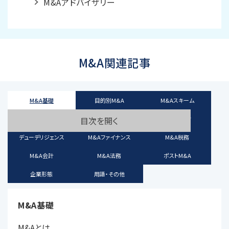
M&Aアドバイザリー
M&A関連記事
M&A基礎
目的別M&A
M&Aスキーム
M&Aプロセス
企業価値評価
M&Aリスク
目次を開く
デューデリジェンス
M&Aファイナンス
M&A税務
M&A会計
M&A法務
ポストM&A
企業形態
用語・その他
M&A基礎
M&Aとは