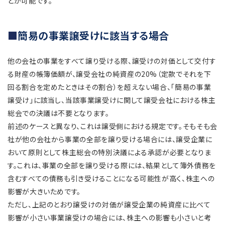
とが可能です。
簡易の事業譲受けに該当する場合
他の会社の事業をすべて譲り受ける際、譲受けの対価として交付す
る財産の帳簿価額が、譲受会社の純資産の20%（定款でそれを下
回る割合を定めたときはその割合）を超えない場合、「簡易の事業
譲受け」に該当し、当該事業譲受けに関して譲受会社における株主
総会での決議は不要となります。
前述のケースと異なり、これは譲受側における規定です。そもそも会
社が他の会社から事業の全部を譲り受ける場合には、譲受企業に
おいて原則として株主総会の特別決議による承認が必要となりま
す。これは、事業の全部を譲り受ける際には、結果として簿外債務を
含むすべての債務も引き受けることになる可能性が高く、株主への
影響が大きいためです。
ただし、上記のとおり譲受けの対価が譲受企業の純資産に比べて
影響が小さい事業譲受けの場合には、株主への影響も小さいと考