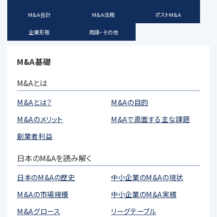
M&A会計
M&A法務
ポストM&A
企業形態
用語・その他
M&A基礎
M&Aとは
M&Aとは？
M&Aの目的
M&Aのメリット
M&Aで直面する主な課題
創業者利益
日本のM&Aを読み解く
日本のM&Aの歴史
中小企業のM&Aの現状
M&Aの市場規模
中小企業のM&A実績
M&Aグロース
リーグテーブル