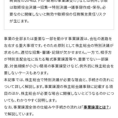
純資産の20%以下の「簡易の事業譲受け」などは例外。手順
は取締役会決議→招集→特別決議→議事録作成・保存。必
要なのに開催しないと無効や取締役の任務懈怠責任リスク
が生じます。
事業の全部または重要な一部を動かす事業譲渡は、会社の進路を
左右する重大事項です。そのため原則として株主総会の特別決議が
求められ、適切な招集・審議・記録が欠かせません。一方で、相手方
が特別支配会社に当たる略式事業譲渡等や、重要でない一部譲
渡、対価規模が小さい簡易の事業譲受けなど、例外的に株主総会を
要しないケースもあります。
本記事では、株主総会で特別決議が必要な理由と、手続きの流れに
ついて詳しく解説します。事業譲渡の株主総会議事録に記載する項
目のほか、株主総会が必要な場合に開催しないとどうなるのかにつ
いても、わかりやすく説明します。
なお、事業譲渡全体の仕組みや手続きの流れは「
事業譲渡とは？
」
で解説しています。