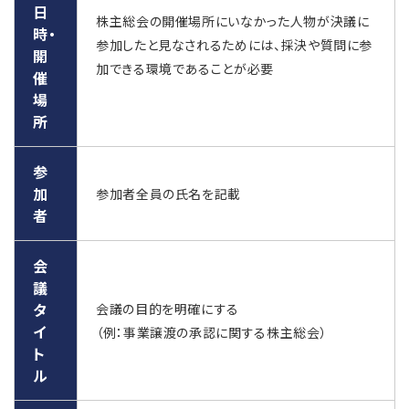
日
株主総会の開催場所にいなかった人物が決議に
時・
参加したと見なされるためには、採決や質問に参
開
加できる環境であることが必要
催
場
所
参
加
参加者全員の氏名を記載
者
会
議
タ
会議の目的を明確にする
イ
（例：事業譲渡の承認に関する株主総会）
ト
ル