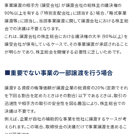
事業譲渡の相手方（譲受会社）が譲渡会社の総株主の議決権の
90%以上を有する（「特別支配会社」に該当する）場合、「略式事業
譲渡等」に該当し、当該事業譲渡に関して譲渡会社における株主総
会での決議は不要となります。
これは、譲渡会社の株主総会における議決権の大半（90%以上）を
譲受会社が保有しているケースで、その事業譲渡が承認されること
が明らかであり、株主総会を開催する必要性に乏しいためです。
重要でない事業の一部譲渡を行う場合
譲渡する資産の帳簿価額が譲渡企業の総資産の20%（定款でそれ
を下回る割合を定めたときはその割合）以下であるときは、取引の
迅速性や相手方の取引の安全性を図る趣旨により、株主総会での
決議は不要です。
例えば、企業が自社の補助的な事業を他社に譲渡するケースが考
えられます。この場合、取締役会の決議だけで事業譲渡を進めるこ