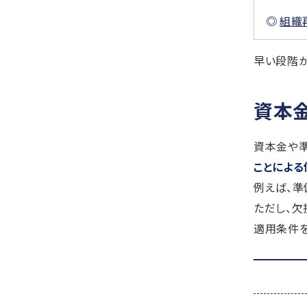
組織
早い段階か
資本
資本金や
ことによる
例えば、準
ただし、欠
適用条件