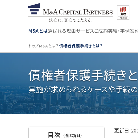
M&Aとは
選ばれる理由
サービス
ご成約実績・事例
案
トップ
M&Aとは？
債権者保護手続きとは？
債権者保護手続きと
実施が求められるケースや手続
更新日
2
目次
（全8項目）