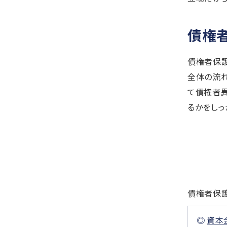
債権
債権者保
全体の流
て債権者異
るかをしっ
債権者保護
資本