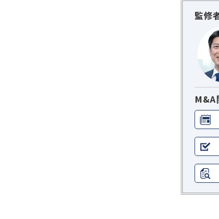
監修
M&