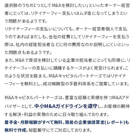
選択肢のうちの1つとしてM&Aを検討したい」といったオーナー経営
者にとっては、リテイナーフィー支払いはムダ金になってしまうとい
う問題があるようです。
リテイナーフィーの支払いについても、オーナー経営者個人で支払
うのであればまだしも、会社の経費としてリテイナーフィーを支払う
際は、社内の経理担当者などに何の費用なのか説明しにくいといっ
た問題点もあるようです。
また、M&Aで買収を検討している企業の担当者にとっても同様に、リ
テイナーフィーの支払いに躊躇するケースがよく見受けられます。こ
のような状況を踏まえ、M&Aキャピタルパートナーズではリテイナ
ーフィーを無料とし、成功報酬型の手数料体系をご提案しています。
M&Aキャピタルパートナーズは、豊富な経験と実績を持つM&Aアド
中小M&Aガイドラインを遵守
バイザーとして、
し、お客様の期待
する解決・利益の実現のために日々取り組んでおります。
着手金・月額報酬がすべて無料、簡易の企業価値算定(レポート)も
無料で作成
。秘密厳守にてご対応しております。