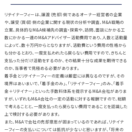
リテイナーフィーは、譲渡（売却）側であるオーナー経営者の企業
や、譲受（買収）側の企業に関する現状の分析や調査、M&A戦略の
立案、具体的なM&A候補先の調査・探索や、訪問、面談にかかる工
数にかかる一連のM&Aアドバイザー活動費用であり、人数と活動量
によって、数十万円からとなりますが、活動費という費用の性格から
も分かるとおり、一度支払われたら戻らない費用ですので、きちんと
支払った分だけ活動をするのか、その結果十分な成果を期待できる
のか、当事者で見極める必要があります。
着手金とリテイナーフィーの定義は厳密には異なるのですが、その
境界はあいまいで、「着手金のみ」、「リテイナーフィー」のみ、「着手
金＋リテイナー」といった手数料体系を提示するM&A会社がありま
すが、いずれもM&A会社の一定の活動に対する報酬ですので、総額
で考えることと、一度支払ったら戻らない費用であることを認識した
上で検討する必要があります。
また、M&Aで会社の売却意思が固まっているのであれば、リテイナ
ーフィーの支払いについては抵抗が少ないと思いますが、「将来の