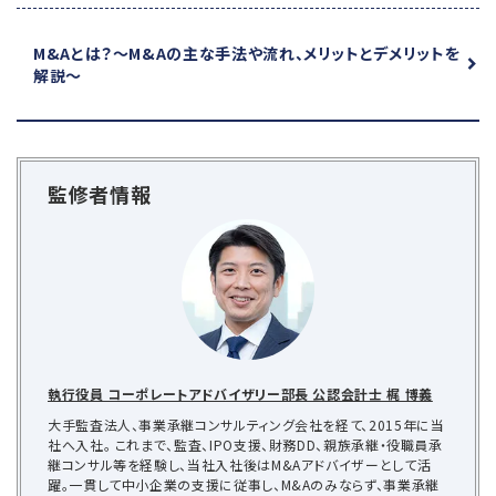
M&Aとは？
～M&Aの主な手法や流れ、メリットとデメリットを
解説～
監修者情報
執行役員 コーポレートアドバイザリー部長 公認会計士 梶 博義
大手監査法人、事業承継コンサルティング会社を経て、2015年に当
社へ入社。 これまで、監査、IPO支援、財務DD、親族承継・役職員承
継コンサル等を経験し、当社入社後はM&Aアドバイザーとして活
躍。一貫して中小企業の支援に従事し、M&Aのみならず、事業承継