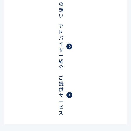
の
想
い
ア
ド
バ
イ
ザ
ー
紹
介
ご
提
供
サ
ー
ビ
ス