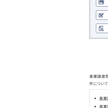
事業譲渡類
件について
事業
事業