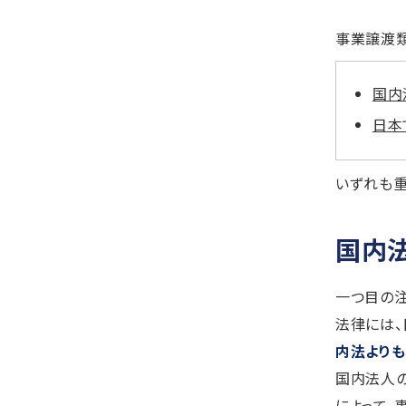
事業譲渡類
国内
日本
いずれも重
国内
一つ目の注
法律には、
内法より
国内法人
によって、