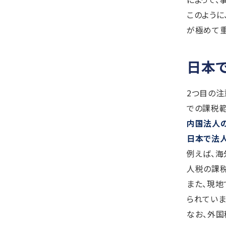
このように
が極めて重
日本
2つ目の注
での課税範
内国法人の
日本で法
例えば、
人税の課税
また、現
られていま
なお、外