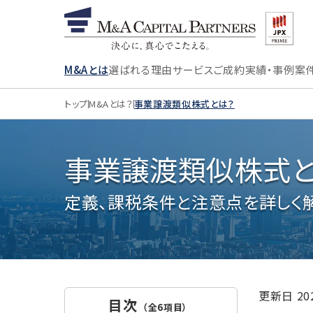
M&Aとは
選ばれる理由
サービス
ご成約実績・事例
案
トップ
M&Aとは？
事業譲渡類似株式とは？
事業譲渡類似株式と
定義、課税条件と注意点を詳しく
更新日
2
目次
（全6項目）