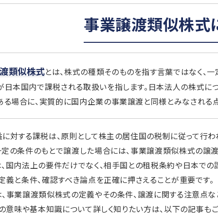
事業譲渡類似株式
渡類似株式
とは、株式の種類そのものを指す言葉ではなく、一
が日本国内で課税される取扱いを指します。日本法人の株式に
ある場合に、実質的に国内企業の事業譲渡と同様とみなされる点
に対する課税は、原則として株主の居住国の税制に従って行われ
一定の条件のもとで譲渡した場合には、事業譲渡類似株式の譲渡
は、国内法上の要件だけでなく、相手国との租税条約や日本での
定義と条件、確認すべき論点を正確に押さえることが重要です。
、事業譲渡類似株式の定義やその条件、譲渡に関する注意点な
Aの意味や基本知識について詳しく知りたい方は、以下の記事もご