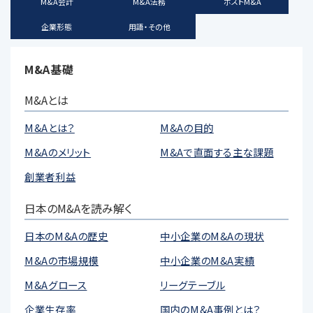
M&A会計
M&A法務
ポストM&A
企業形態
用語・その他
M&A基礎
M&Aとは
M&Aとは？
M&Aの目的
M&Aのメリット
M&Aで直面する主な課題
創業者利益
日本のM&Aを読み解く
日本のM&Aの歴史
中小企業のM&Aの現状
M&Aの市場規模
中小企業のM&A実績
M&Aグロース
リーグテーブル
企業生存率
国内のM&A事例とは？