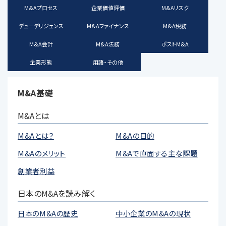
M&Aプロセス
企業価値評価
M&Aリスク
デューデリジェンス
M&Aファイナンス
M&A税務
M&A会計
M&A法務
ポストM&A
企業形態
用語・その他
M&A基礎
M&Aとは
M&Aとは？
M&Aの目的
M&Aのメリット
M&Aで直面する主な課題
創業者利益
日本のM&Aを読み解く
日本のM&Aの歴史
中小企業のM&Aの現状