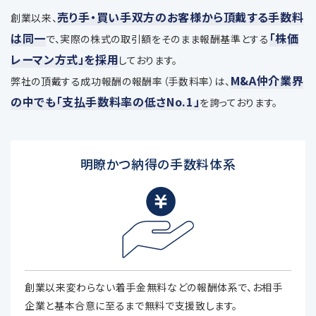
売り手・買い手双方のお客様から頂戴する手数料
創業以来、
は同一
「株価
で、
実際の株式の取引額をそのまま報酬基準とする
レーマン方式」を採用
しております。
M&A仲介業界
弊社の頂戴する成功報酬の報酬率（手数料率）は、
の中でも「支払手数料率の低さNo.1」
を誇っております。
明瞭かつ納得の手数料体系
創業以来変わらない着手金無料などの報酬体系で、お相手
企業と基本合意に至るまで無料で支援致します。