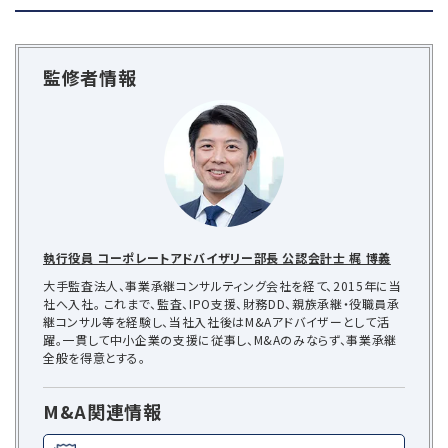
監修者情報
執行役員 コーポレートアドバイザリー部長 公認会計士 梶 博義
大手監査法人、事業承継コンサルティング会社を経て、2015年に当
社へ入社。 これまで、監査、IPO支援、財務DD、親族承継・役職員承
継コンサル等を経験し、当社入社後はM&Aアドバイザーとして活
躍。一貫して中小企業の支援に従事し、M&Aのみならず、事業承継
全般を得意とする。
M&A関連情報