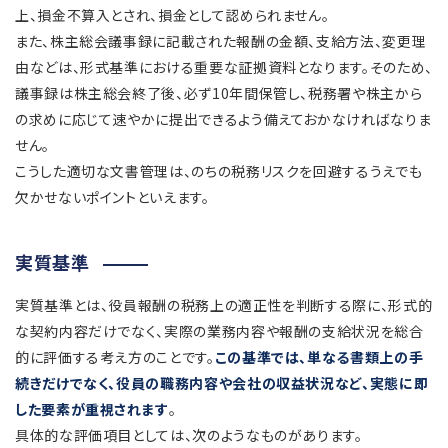
上、損金不算入とされ、損金として認められません。
また、株主総会議事録に記載された報酬の金額、支給方法、変更理
由などは、形式基準における重要な証拠資料となります。そのため、
議事録は株主総会終了後、必ず10年間保管し、税務署や株主から
の求めに応じて速やかに提出できるよう備えておかなければなりま
せん。
こうした適切な文書管理は、のちの税務リスクを回避するうえでも
欠かせないポイントといえます。
実質基準
実質基準とは、役員報酬の税務上の適正性を判断する際に、形式的
な契約内容だけでなく、実際の業務内容や報酬の支給状況を総合
的に評価する考え方のことです。
この基準では、単なる書類上の手
続きだけでなく、役員の職務内容や会社の収益状況など、実態に即
した要素が重視されます
。
具体的な評価項目としては、次のようなものがあります。