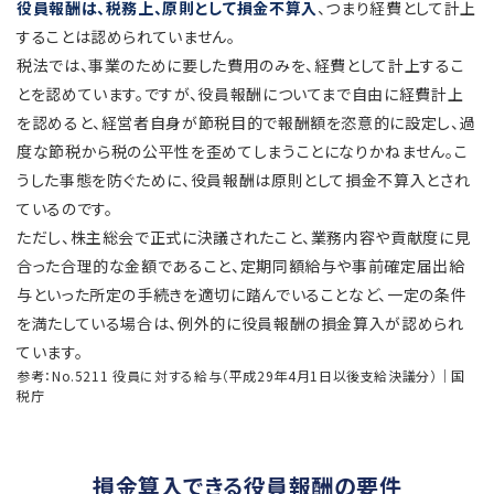
役員報酬は、税務上、原則として損金不算入
、つまり経費として計上
することは認められていません。
税法では、事業のために要した費用のみを、経費として計上するこ
とを認めています。ですが、役員報酬についてまで自由に経費計上
を認めると、経営者自身が節税目的で報酬額を恣意的に設定し、過
度な節税から税の公平性を歪めてしまうことになりかねません。こ
うした事態を防ぐために、役員報酬は原則として損金不算入とされ
ているのです。
ただし、株主総会で正式に決議されたこと、業務内容や貢献度に見
合った合理的な金額であること、定期同額給与や事前確定届出給
与といった所定の手続きを適切に踏んでいることなど、一定の条件
を満たしている場合は、例外的に役員報酬の損金算入が認められ
ています。
参考：No.5211 役員に対する給与（平成29年4月1日以後支給決議分）｜国
税庁
損金算入できる役員報酬の要件