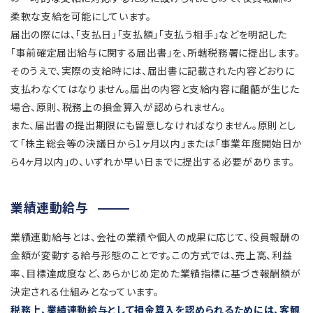
柔軟な支給を可能にしています。
届出の際には、「支払日」「支払額」「支払う相手」などを明記した
「事前確定届出給与に関する届出書」を、所轄税務署に提出します。
そのうえで、実際の支給時には、届出書に記載された内容どおりに
支払わなくてはなりません。届出の内容と支給内容に齟齬が生じた
場合、原則、税務上の損金算入が認められません。
また、届出書の提出期限にも留意しなければなりません。原則とし
て「株主総会等の決議日から1ヶ月以内」または「事業年度開始日か
ら4ヶ月以内」の、いずれか早い日までに提出する必要があります。
業績連動給与
業績連動給与とは、会社の業績や個人の成果に応じて、役員報酬の
金額が変動する給与形態のことです。この方式では、売上高、利益
率、目標達成度など、あらかじめ定めた業績指標に基づき報酬額が
決定される仕組みとなっています。
税務上、業績連動給与として損金算入を認められるためには、客観