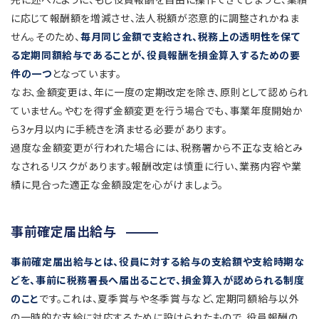
に応じて報酬額を増減させ、法人税額が恣意的に調整されかねま
せん。そのため、
毎月同じ金額で支給され、税務上の透明性を保て
る定期同額給与であることが、役員報酬を損金算入するための要
件の一つ
となっています。
なお、金額変更は、年に一度の定期改定を除き、原則として認められ
ていません。やむを得ず金額変更を行う場合でも、事業年度開始か
ら3ヶ月以内に手続きを済ませる必要があります。
過度な金額変更が行われた場合には、税務署から不正な支給とみ
なされるリスクがあります。報酬改定は慎重に行い、業務内容や業
績に見合った適正な金額設定を心がけましょう。
事前確定届出給与
事前確定届出給与とは、役員に対する給与の支給額や支給時期な
どを、事前に税務署長へ届出ることで、損金算入が認められる制度
のこと
です。これは、夏季賞与や冬季賞与など、定期同額給与以外
の一時的な支給に対応するために設けられたもので、役員報酬の