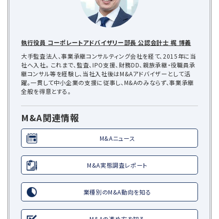
執行役員 コーポレートアドバイザリー部長 公認会計士 梶 博義
大手監査法人、事業承継コンサルティング会社を経て、2015年に当
社へ入社。 これまで、監査、IPO支援、財務DD、親族承継・役職員承
継コンサル等を経験し、当社入社後はM&Aアドバイザーとして活
躍。一貫して中小企業の支援に従事し、M&Aのみならず、事業承継
全般を得意とする。
M&A関連情報
M&Aニュース
M&A実態調査レポート
業種別のM&A動向を知る
M&Aの進め方を知る