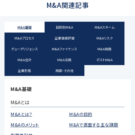
M&A関連記事
M&A基礎
目的別M&A
M&Aスキーム
M&Aプロセス
企業価値評価
M&Aリスク
デューデリジェンス
M&Aファイナンス
M&A税務
M&A会計
M&A法務
ポストM&A
企業形態
用語・その他
M&A基礎
M&Aとは
M&Aとは？
M&Aの目的
M&Aのメリット
M&Aで直面する主な課題