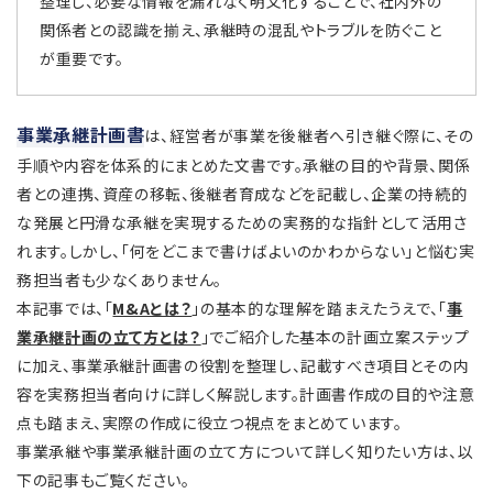
整理し、必要な情報を漏れなく明文化することで、社内外の
関係者との認識を揃え、承継時の混乱やトラブルを防ぐこと
が重要です。
事業承継計画書
は、経営者が事業を後継者へ引き継ぐ際に、その
手順や内容を体系的にまとめた文書です。承継の目的や背景、関係
者との連携、資産の移転、後継者育成などを記載し、企業の持続的
な発展と円滑な承継を実現するための実務的な指針として活用さ
れます。しかし、「何をどこまで書けばよいのかわからない」と悩む実
務担当者も少なくありません。
本記事では、「
M&Aとは？
」の基本的な理解を踏まえたうえで、「
事
業承継計画の立て方とは？
」でご紹介した基本の計画立案ステップ
に加え、事業承継計画書の役割を整理し、記載すべき項目とその内
容を実務担当者向けに詳しく解説します。計画書作成の目的や注意
点も踏まえ、実際の作成に役立つ視点をまとめています。
事業承継や事業承継計画の立て方について詳しく知りたい方は、以
下の記事もご覧ください。