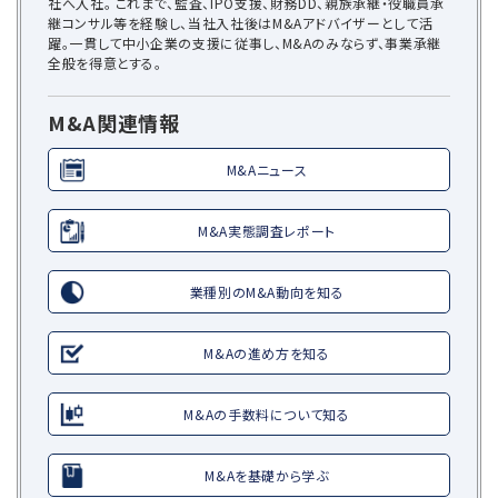
社へ入社。 これまで、監査、IPO支援、財務DD、親族承継・役職員承
継コンサル等を経験し、当社入社後はM&Aアドバイザーとして活
躍。一貫して中小企業の支援に従事し、M&Aのみならず、事業承継
全般を得意とする。
M&A関連情報
M&Aニュース
M&A実態調査レポート
業種別のM&A動向を知る
M&Aの進め方を知る
M&Aの手数料について知る
M&Aを基礎から学ぶ