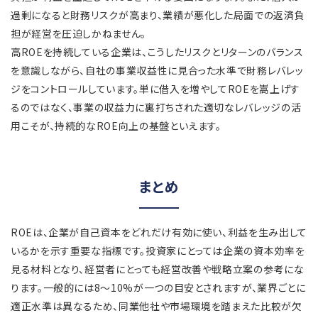
過剰になると財務リスクが高まり、業績が悪化した局面での返済負
担が経営を圧迫しかねません。
高ROEを持続している企業は、こうしたリスクとリターンのバランス
を意識しながら、自社の事業収益性に見合った水準で財務レバレッ
ジをコントロールしています。単に借入を増やしてROEを嵩上げす
るのではなく、事業の収益力に裏打ちされた適切なレバレッジの活
用こそが、持続的なROE向上の基盤といえます。
まとめ
ROEは、企業が自己資本をどれだけ有効に使い、利益を生み出して
いるかを示す重要な指標です。投資家にとっては企業の資本効率を
見る材料となり、経営者にとっても経営改善や戦略立案の参考にな
ります。一般的には8～10%が一つの目安とされますが、業界ごとに
適正水準は異なるため、同業他社や市場環境を踏まえた比較が欠