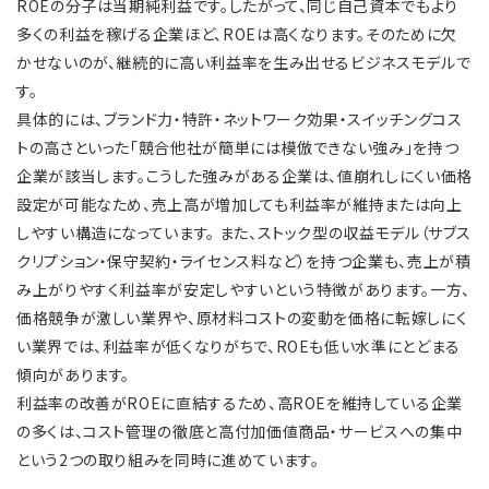
ROEの分子は当期純利益です。したがって、同じ自己資本でもより
多くの利益を稼げる企業ほど、ROEは高くなります。そのために欠
かせないのが、継続的に高い利益率を生み出せるビジネスモデルで
す。
具体的には、ブランド力・特許・ネットワーク効果・スイッチングコス
トの高さといった「競合他社が簡単には模倣できない強み」を持つ
企業が該当します。こうした強みがある企業は、値崩れしにくい価格
設定が可能なため、売上高が増加しても利益率が維持または向上
しやすい構造になっています。 また、ストック型の収益モデル（サブス
クリプション・保守契約・ライセンス料など）を持つ企業も、売上が積
み上がりやすく利益率が安定しやすいという特徴があります。一方、
価格競争が激しい業界や、原材料コストの変動を価格に転嫁しにく
い業界では、利益率が低くなりがちで、ROEも低い水準にとどまる
傾向があります。
利益率の改善がROEに直結するため、高ROEを維持している企業
の多くは、コスト管理の徹底と高付加価値商品・サービスへの集中
という2つの取り組みを同時に進めています。