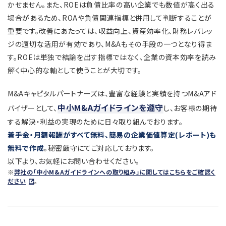
かせません。また、ROEは負債比率の高い企業でも数値が高く出る
場合があるため、ROAや負債関連指標と併用して判断することが
重要です。改善にあたっては、収益向上、資産効率化、財務レバレッ
ジの適切な活用が有効であり、M&Aもその手段の一つとなり得ま
す。ROEは単独で結論を出す指標ではなく、企業の資本効率を読み
解く中心的な軸として使うことが大切です。
M&Aキャピタルパートナーズは、豊富な経験と実績を持つM&Aアド
中小M&Aガイドラインを遵守
バイザーとして、
し、お客様の期待
する解決・利益の実現のために日々取り組んでおります。
着手金・月額報酬がすべて無料、簡易の企業価値算定(レポート)も
無料で作成
。秘密厳守にてご対応しております。
以下より、お気軽にお問い合わせください。
※
弊社の「中小M&Aガイドラインへの取り組み」に関してはこちらをご確認く
ださい
。