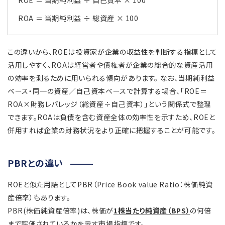
ROE ＝ 当期純利益 ÷ 自己資本 × 100
ROA ＝ 当期純利益 ÷ 総資産 × 100
この違いから、ROEは投資家が企業の収益性を判断する指標として
活用しやすく、ROAは経営者や債権者が企業の総合的な資産活用
の効率を測るために用いられる傾向があります。 なお、当期純利益
ベース・同一の資産／自己資本ベースで計算する場合、「ROE＝
ROA×財務レバレッジ（総資産÷自己資本）」という関係式で整理
できます。ROAは負債を含む資産全体の効率性を示すため、ROEと
併用すれば企業の財務状況をより正確に把握することが可能です。
PBRとの違い
ROEと似た用語としてPBR（Price Book value Ratio：株価純資
産倍率）もあります。
PBR(株価純資産倍率)は、株価が
1株当たり純資産（BPS）
の何倍
まで評価されているかを示す市場指標です。