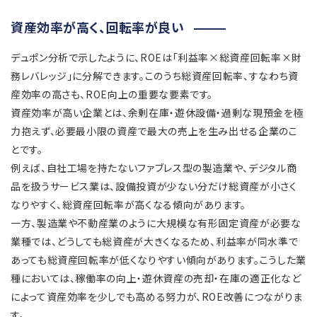
資産効率が高く、回転率が良い
デュポン分析で示したように、ROEは「利益率×総資産回転率×財
務レバレッジ」に分解できます。このうち総資産回転率、すなわち資
産効率の高さも、ROE向上の重要な要素です。
資産効率が高い企業とは、余剰在庫・遊休設備・過剰な現預金を極
力抱えず、必要最小限の資産で最大の売上を生み出せる企業のこ
とです。
例えば、自社工場を持たないファブレス型の製造業や、デジタル商
品を扱うサービス業は、設備投資が少ない分だけ総資産が小さく
なりやすく、総資産回転率が高くなる傾向があります。
一方、製造業や不動産業のように大規模な有形固定資産が必要な
業種では、どうしても総資産が大きくなるため、利益率が同水準で
あっても総資産回転率が低くなりやすい傾向があります。こうした業
種においては、稼働率の向上・遊休資産の売却・在庫の適正化など
によって資産効率を少しでも高める努力が、ROE改善につながりま
す。