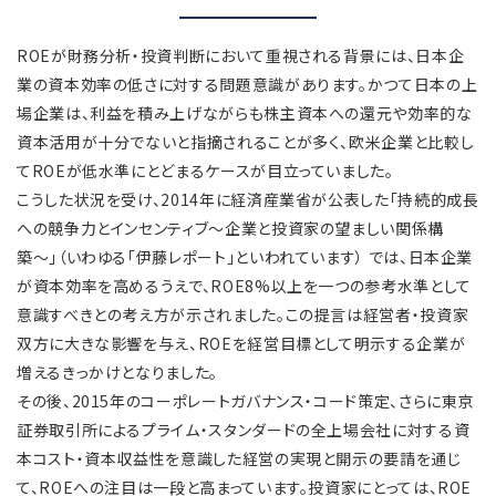
ROEが財務分析・投資判断において重視される背景には、日本企
業の資本効率の低さに対する問題意識があります。かつて日本の上
場企業は、利益を積み上げながらも株主資本への還元や効率的な
資本活用が十分でないと指摘されることが多く、欧米企業と比較し
てROEが低水準にとどまるケースが目立っていました。
こうした状況を受け、2014年に経済産業省が公表した「持続的成長
への競争力とインセンティブ〜企業と投資家の望ましい関係構
築〜」（いわゆる「伊藤レポート」といわれています） では、日本企業
が資本効率を高めるうえで、ROE8%以上を一つの参考水準として
意識すべきとの考え方が示されました。この提言は経営者・投資家
双方に大きな影響を与え、ROEを経営目標として明示する企業が
増えるきっかけとなりました。
その後、2015年のコーポレートガバナンス・コード策定、さらに東京
証券取引所によるプライム・スタンダードの全上場会社に対する資
本コスト・資本収益性を意識した経営の実現と開示の要請を通じ
て、ROEへの注目は一段と高まっています。投資家にとっては、ROE