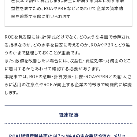
己資本で割って算出します。株主に帰属する資本に対する収
益性を表すため、ROAやPBRなどとあわせて企業の資本効
率を確認する際に用いられます
ROEを見る際には、計算式だけでなく、どのような場面で参照され
る指標なのか、どの水準を目安に考えるのか、ROAやPBRとどう違
うのかまで整理しておくことが重要です。
また、数値を改善したい場合には、収益性・資産効率・財務面のどこ
に着目するかもあわせて確認する必要があります。
本記事では、ROEの意味・計算方法・目安・ROAやPBRとの違い、さ
らに活用の注意点やROEが向上する企業の特徴まで網羅的に解説
します。
関連記事
ROA(総資産利益率)とは？
～M&Aの主な手法や流れ、メリッ