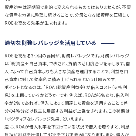
資産効率は短期間で劇的に変えられるものではありませんが、不要
な資産を地道に整理し続けることで、分母となる総資産を圧縮して
ROEを高める効果が生まれます。
適切な財務レバレッジを活用している
ROEを高める3つ目の要因が、財務レバレッジです。財務レバレッジ
は「総資産÷自己資本」で表され、負債の活用度合いを示します。借
入によって自己資本よりも大きな資産を運用することで、利益を自
己資本に対して効率的に積み上げられるという仕組みです。
ポイントとなるのは、「ROA（総資産利益率）が借入コスト（支払利
息）を上回っているかどうか」です。例えば、ROAが6%あり、借入利
率が2%であれば、借入によって調達した資金を運用することで差
分の4%分だけ株主に帰属する利益が上乗せされます。この状態は
「ポジティブなレバレッジ効果」といえます。
逆に、ROAが借入利率を下回っている状況で借入を増やすと、利息
負担が利益を圧迫してROEを下げる要因になります。また、借入が