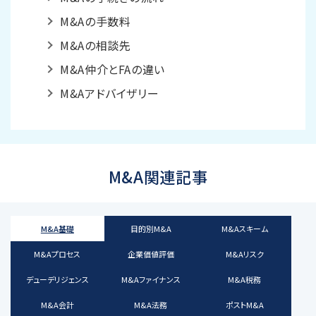
M&Aの手数料
M&Aの相談先
M&A仲介とFAの違い
M&Aアドバイザリー
M&A関連記事
M&A基礎
目的別M&A
M&Aスキーム
M&Aプロセス
企業価値評価
M&Aリスク
デューデリジェンス
M&Aファイナンス
M&A税務
M&A会計
M&A法務
ポストM&A