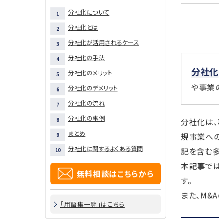
分社化について
分社化とは
分社化が活用されるケース
分社化の手法
分社化
分社化のメリット
や事業
分社化のデメリット
分社化の流れ
分社化の事例
分社化は
まとめ
規事業への
分社化に関するよくある質問
記を含む多
本記事では
無料相談はこちらから
す。
また、M&
「用語集一覧」はこちら