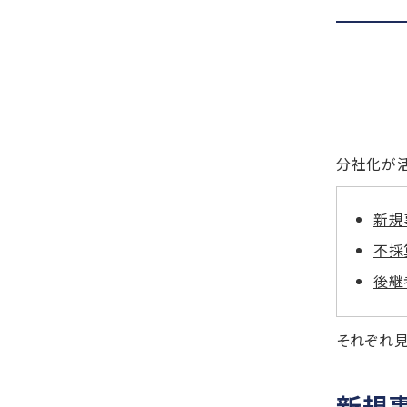
分社化が活
新規
不採
後継
それぞれ見
新規