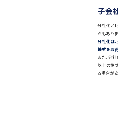
子会
分社化と
点もありま
分社化は
株式を取
また、分社
以上の株
る場合が