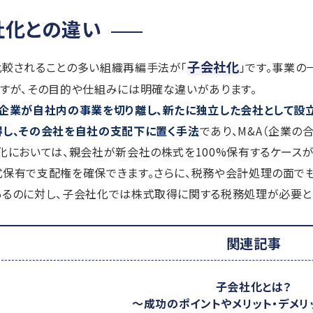
社化との違い
子会社化
比較されることの多い組織再編手法が「
」です。事業
すが、その目的や仕組みには明確な違いがあります。
、企業が自社内の事業を切り離し、新たに独立した会社として設
得し、その会社を自社の支配下に置く手法
であり、M&A（企業の
化においては、親会社が新会社の株式を100%保有するケース
式保有で支配権を確保できます。さらに、税務や会計処理の面で
あるのに対し、子会社化では株式取得に関する税務処理が必要と
関連記事
子会社化とは？
～成功のポイントやメリット・デメリ