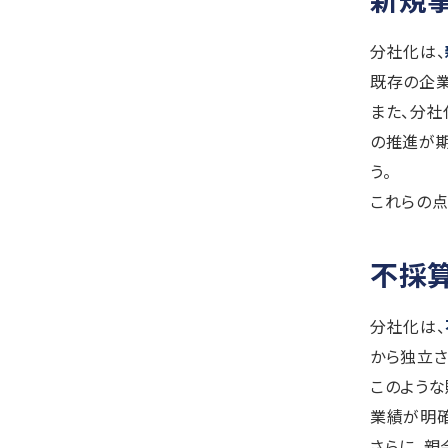
分社化は、
既存の企業
また、分社
の推進が期
う。
これらの点
不採
分社化は、
から独立さ
このような
業績が明確
さらに、親