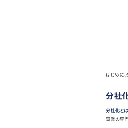
はじめに、
分社
分社化と
事業の専門