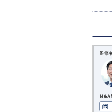
監修
M&