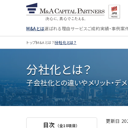
M&Aとは
選ばれる理由
サービス
ご成約実績・事例
案
トップ
M&Aとは？
分社化とは？
分社化とは？
子会社化との違いやメリット・デメ
更新日
2
目次
（全10項目）