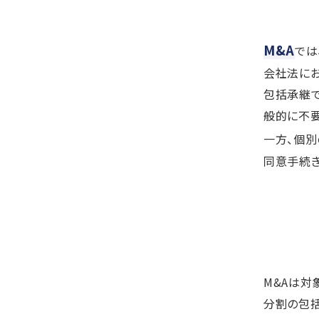
M&A
では
会社法にお
包括承継で
般的に不要
一方、個
同意手続き
M&Aは対
分割の包括