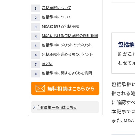
包括承継について
包括承継について
M&Aにおける包括承継
M&Aにおける包括承継の適用範囲
包括承
包括承継のメリットとデメリット
割がこ
包括承継を進める際のポイント
わせて
まとめ
包括承継に関するよくある質問
包括承継は
無料相談はこちらから
継される
に確認すべ
「用語集一覧」はこちら
本記事では
また、M&