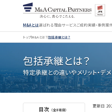
M&Aとは
選ばれる理由
サービス
ご成約実績・事例
案
トップ
M&Aとは？
包括承継とは？
包括承継とは？
特定承継との違いやメリット・デメ
更新日
2
目次
（全8項目）