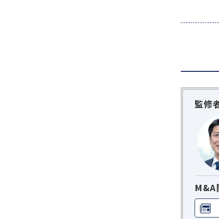
監修
M&