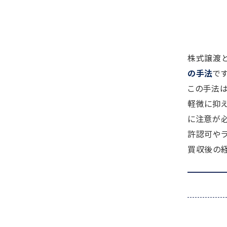
株式譲渡と
の手法
です
この手法
軽微に抑え
に注意が必
許認可やラ
買収後の