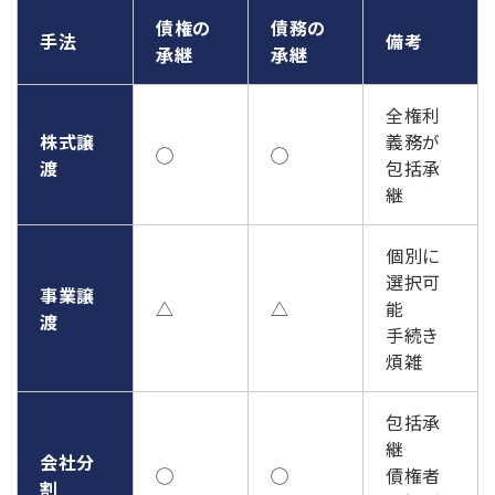
債権の
債務の
手法
備考
承継
承継
全権利
株式譲
義務が
◯
◯
渡
包括承
継
個別に
選択可
事業譲
△
△
能
渡
手続き
煩雑
包括承
継
会社分
◯
◯
債権者
割