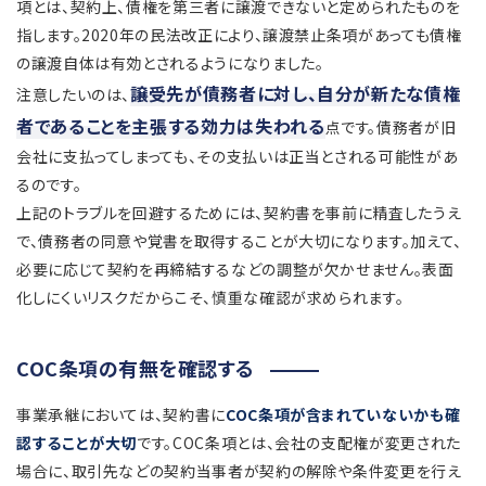
項とは、契約上、債権を第三者に譲渡できないと定められたものを
指します。2020年の民法改正により、譲渡禁止条項があっても債権
の譲渡自体は有効とされるようになりました。
譲受先が債務者に対し、自分が新たな債権
注意したいのは、
者であることを主張する効力は失われる
点です。債務者が旧
会社に支払ってしまっても、その支払いは正当とされる可能性があ
るのです。
上記のトラブルを回避するためには、契約書を事前に精査したうえ
で、債務者の同意や覚書を取得することが大切になります。加えて、
必要に応じて契約を再締結するなどの調整が欠かせません。表面
化しにくいリスクだからこそ、慎重な確認が求められます。
COC条項の有無を確認する
事業承継においては、契約書に
COC条項が含まれていないかも確
認することが大切
です。COC条項とは、会社の支配権が変更された
場合に、取引先などの契約当事者が契約の解除や条件変更を行え