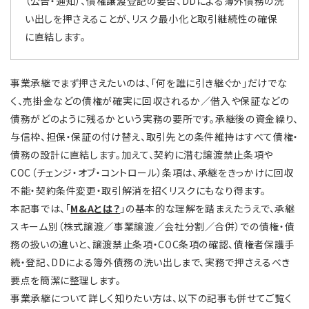
（公告・通知）、債権譲渡登記の要否、DDによる簿外債務の洗
い出しを押さえることが、リスク最小化と取引継続性の確保
に直結します。
事業承継でまず押さえたいのは、「何を誰に引き継ぐか」だけでな
く、売掛金などの債権が確実に回収されるか／借入や保証などの
債務がどのように残るかという実務の要所です。承継後の資金繰り、
与信枠、担保・保証の付け替え、取引先との条件維持はすべて債権・
債務の設計に直結します。加えて、契約に潜む譲渡禁止条項や
COC（チェンジ・オブ・コントロール）条項は、承継をきっかけに回収
不能・契約条件変更・取引解消を招くリスクにもなり得ます。
本記事では、「
M&Aとは？
」の基本的な理解を踏まえたうえで、承継
スキーム別（株式譲渡／事業譲渡／会社分割／合併）での債権・債
務の扱いの違いと、譲渡禁止条項・COC条項の確認、債権者保護手
続・登記、DDによる簿外債務の洗い出しまで、実務で押さえるべき
要点を簡潔に整理します。
事業承継について詳しく知りたい方は、以下の記事も併せてご覧く