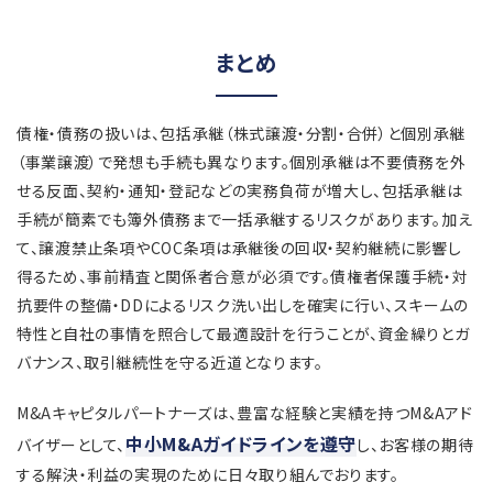
まとめ
債権・債務の扱いは、包括承継（株式譲渡・分割・合併）と個別承継
（事業譲渡）で発想も手続も異なります。個別承継は不要債務を外
せる反面、契約・通知・登記などの実務負荷が増大し、包括承継は
手続が簡素でも簿外債務まで一括承継するリスクがあります。加え
て、譲渡禁止条項やCOC条項は承継後の回収・契約継続に影響し
得るため、事前精査と関係者合意が必須です。債権者保護手続・対
抗要件の整備・DDによるリスク洗い出しを確実に行い、スキームの
特性と自社の事情を照合して最適設計を行うことが、資金繰りとガ
バナンス、取引継続性を守る近道となります。
M&Aキャピタルパートナーズは、豊富な経験と実績を持つM&Aアド
中小M&Aガイドラインを遵守
バイザーとして、
し、お客様の期待
する解決・利益の実現のために日々取り組んでおります。