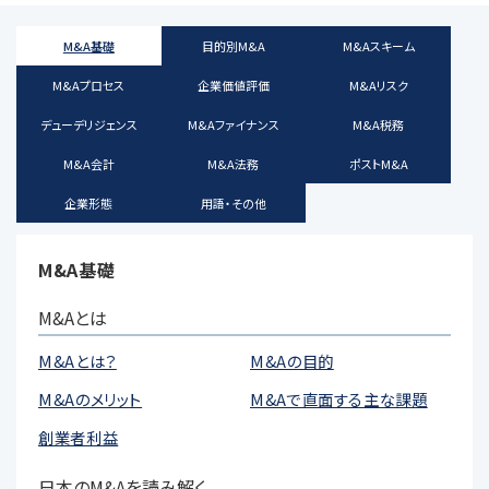
M&A基礎
目的別M&A
M&Aスキーム
M&Aプロセス
企業価値評価
M&Aリスク
デューデリジェンス
M&Aファイナンス
M&A税務
M&A会計
M&A法務
ポストM&A
企業形態
用語・その他
M&A基礎
M&Aとは
M&Aとは？
M&Aの目的
M&Aのメリット
M&Aで直面する主な課題
創業者利益
日本のM&Aを読み解く