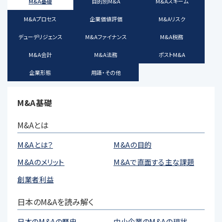
M&A基礎
目的別M&A
M&Aスキーム
M&Aプロセス
企業価値評価
M&Aリスク
デューデリジェンス
M&Aファイナンス
M&A税務
M&A会計
M&A法務
ポストM&A
企業形態
用語・その他
M&A基礎
M&Aとは
M&Aとは？
M&Aの目的
M&Aのメリット
M&Aで直面する主な課題
創業者利益
日本のM&Aを読み解く
日本のM&Aの歴史
中小企業のM&Aの現状