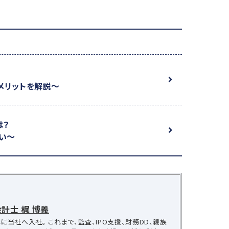
メリットを解説～
は？
い～
計士 梶 博義
に当社へ入社。 これまで、監査、IPO支援、財務DD、親族