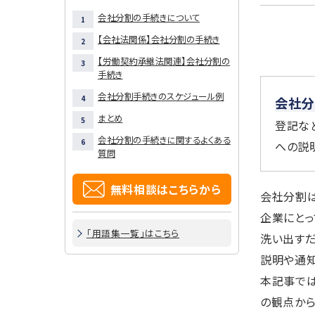
会社分割の手続きについて
【会社法関係】会社分割の手続き
【労働契約承継法関連】会社分割の
手続き
会社分割手続きのスケジュール例
会社分
まとめ
登記な
会社分割の手続きに関するよくある
への説
質問
無料相談はこちらから
会社分割は
企業にとっ
「用語集一覧」はこちら
洗い出すだ
説明や通知
本記事では
の観点から