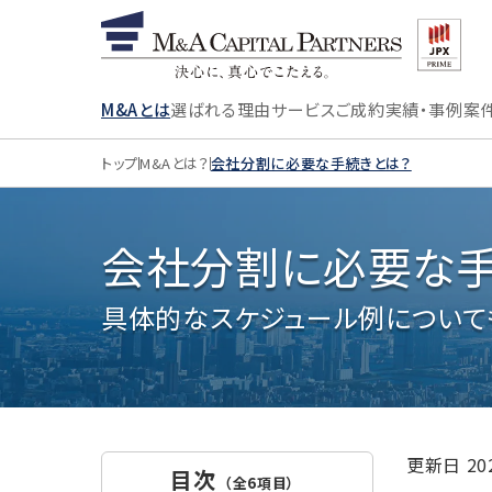
M&Aとは
選ばれる理由
サービス
ご成約実績・事例
案
トップ
M&Aとは？
会社分割に必要な手続きとは？
会社分割に必要な手
具体的なスケジュール例について
更新日
2
目次
（全6項目）