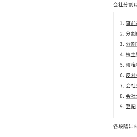
会社分割は
事前
分割
分割
株主
債権
反対
会社
会社
登記
各段階にお