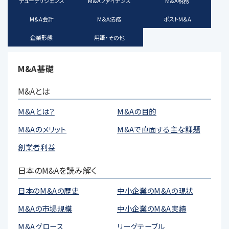
デューデリジェンス
M&Aファイナンス
M&A税務
M&A会計
M&A法務
ポストM&A
企業形態
用語・その他
M&A基礎
M&Aとは
M&Aとは？
M&Aの目的
M&Aのメリット
M&Aで直面する主な課題
創業者利益
日本のM&Aを読み解く
日本のM&Aの歴史
中小企業のM&Aの現状
M&Aの市場規模
中小企業のM&A実績
M&Aグロース
リーグテーブル