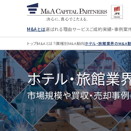
M&Aとは
選ばれる理由
サービス
ご成約実績・事例
案
トップ
M&Aとは？
業種別M&A動向
ホテル・旅館業界のM&A
ホテル・旅館業
市場規模や買収・売却事例