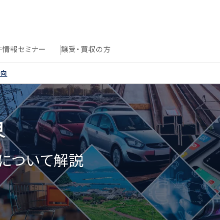
件情報
セミナー
譲受・買収の方
動向
界
について解説