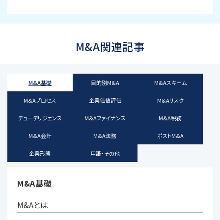
M&A関連記事
M&A基礎
目的別M&A
M&Aスキーム
M&Aプロセス
企業価値評価
M&Aリスク
デューデリジェンス
M&Aファイナンス
M&A税務
M&A会計
M&A法務
ポストM&A
企業形態
用語・その他
M&A基礎
M&Aとは