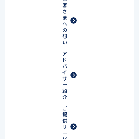
客
さ
ま
へ
の
想
い
ア
ド
バ
イ
ザ
ー
紹
介
ご
提
供
サ
ー