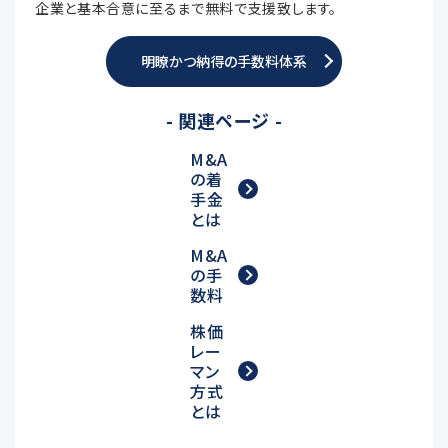
企業と基本合意に至るまで無料で支援致します。
明瞭かつ納得の手数料体系
- 関連ページ -
M&A
の着
手金
とは
M&A
の手
数料
株価
レー
マン
方式
とは