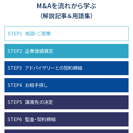
M&Aを流れから学ぶ
（解説記事＆用語集）
STEP1
相談・ご提案
STEP2
企業価値算定
STEP3
アドバイザリーとの
契約締結
STEP4
お相手探し
STEP5
譲渡先の決定
STEP6
監査・契約締結